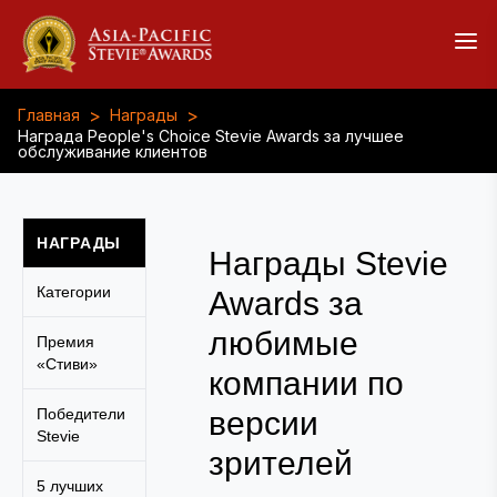
>
>
Главная
Награды
Награда People's Choice Stevie Awards за лучшее
обслуживание клиентов
НАГРАДЫ
Награды Stevie
Категории
Awards за
любимые
Премия
«Стиви»
компании по
Победители
версии
Stevie
зрителей
5 лучших