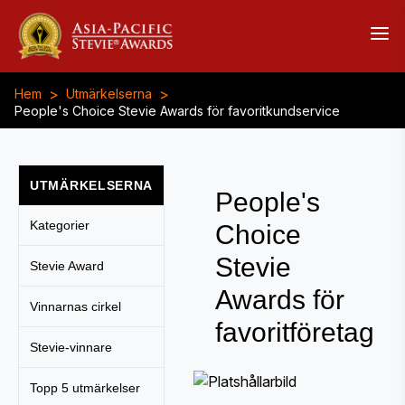
>
>
Hem
Utmärkelserna
People's Choice Stevie Awards för favoritkundservice
UTMÄRKELSERNA
People's
Kategorier
Choice
Stevie
Stevie Award
Awards för
Vinnarnas cirkel
favoritföretag
Stevie-vinnare
Topp 5 utmärkelser