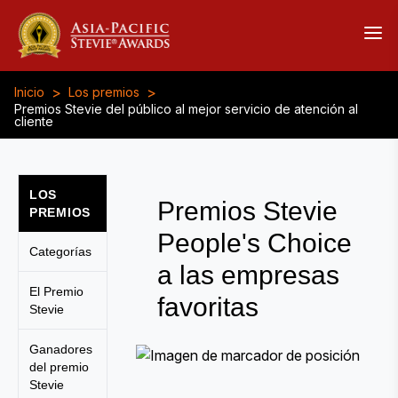
>
>
Inicio
Los premios
Premios Stevie del público al mejor servicio de atención al
cliente
LOS
Premios Stevie
PREMIOS
People's Choice
Categorías
a las empresas
El Premio
favoritas
Stevie
Ganadores
del premio
Stevie