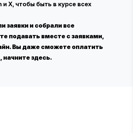
n
и
X
, чтобы быть в курсе всех
и заявки и собрали все
е подавать вместе с заявками,
айн. Вы даже сможете оплатить
,
начните здесь
.
E STEVIE® AWARDS
ponsor
ntact Us
quest Your Entry Kit