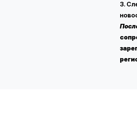
3. Сл
новос
После
сопр
заре
реги