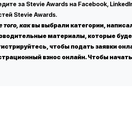
едите за Stevie Awards на
Facebook
,
LinkedI
тей Stevie Awards.
 того, как
вы выбрали категории, написал
оводительные материалы, которые будет
гистрируйтесь, чтобы подать заявки онл
страционный взнос онлайн. Чтобы начать
TH
S
Co
Re