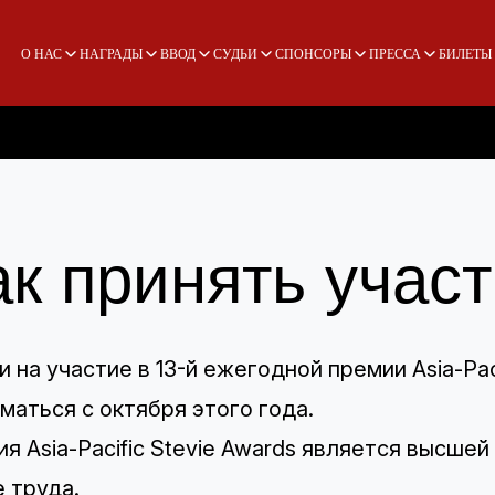
О НАС
НАГРАДЫ
ВВОД
СУДЬИ
СПОНСОРЫ
ПРЕССА
БИЛЕТЫ
ак принять учас
и на участие в 13-й ежегодной премии Asia-Pac
маться с октября этого года.
я Asia-Pacific Stevie Awards является высшей
 труда.