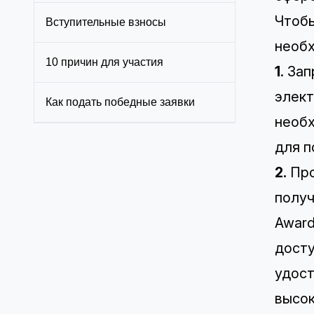
Чтобы
Вступительные взносы
необ
10 причин для участия
1
.
Зап
элект
Как подать победные заявки
необх
для п
2.
Про
получ
Award
досту
удост
высок