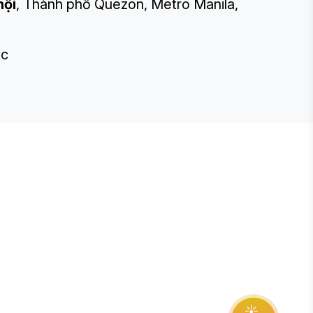
hội
, Thành phố Quezon, Metro Manila,
Úc
E STEVIE® AWARDS
onsor
ntact Us
quest Your Entry Kit