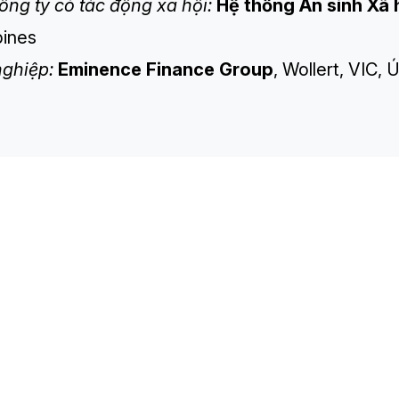
ông ty có tác động xã hội:
Hệ thống An sinh Xã 
pines
nghiệp:
Eminence
Finance Group
, Wollert, VIC, 
TH
Sp
Co
Re