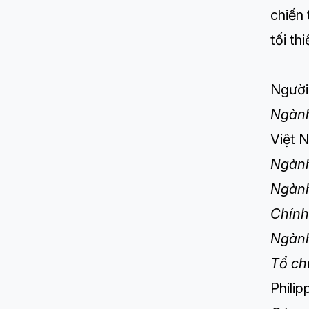
chiến
tối th
Người
Ngành
Việt 
Ngành
Ngành
Chính
Ngành
Tổ ch
Philip