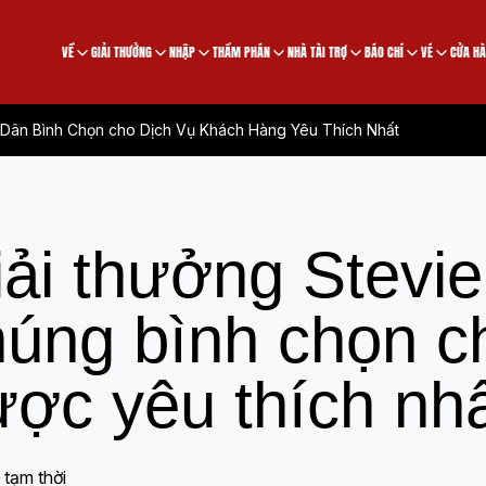
VỀ
GIẢI THƯỞNG
NHẬP
THẨM PHÁN
NHÀ TÀI TRỢ
BÁO CHÍ
VÉ
CỬA H
i Dân Bình Chọn cho Dịch Vụ Khách Hàng Yêu Thích Nhất
iải thưởng Stevi
húng bình chọn c
ược yêu thích nh