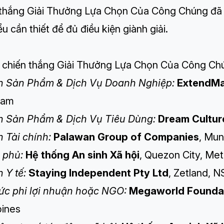
 thắng Giải Thưởng Lựa Chọn Của Công Chúng đã n
iểu cần thiết để đủ điều kiện giành giải.
 chiến thắng Giải Thưởng Lựa Chọn Của Công Chú
 Sản Phẩm & Dịch Vụ Doanh Nghiệp:
ExtendMa
Nam
 Sản Phẩm & Dịch Vụ Tiêu Dùng:
Dream Cultur
 Tài chính:
Palawan Group of Companies
, Mun
 phủ:
Hệ thống An sinh Xã hội
, Quezon City, Met
 Y tế:
Staying Independent Pty Ltd
, Zetland, 
ức phi lợi nhuận hoặc NGO:
Megaworld Foundat
pines