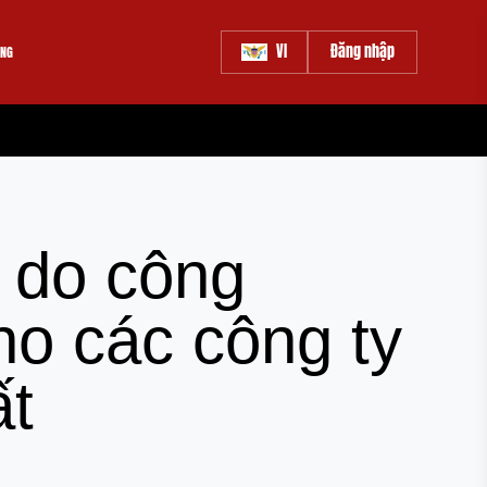
VI
Đăng nhập
ÀNG
e do công
ho các công ty
ất