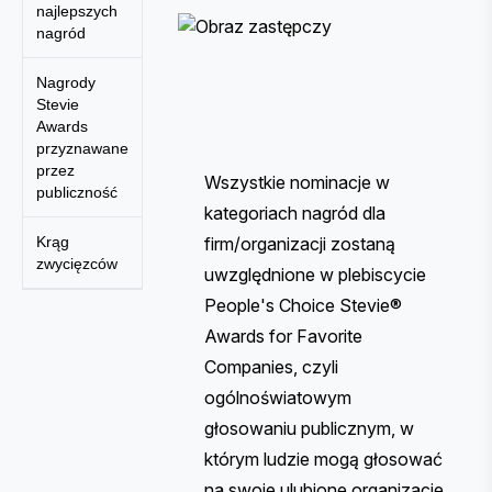
najlepszych
nagród
Nagrody
Stevie
Awards
przyznawane
przez
Wszystkie nominacje w
publiczność
kategoriach nagród dla
Krąg
firm/organizacji zostaną
zwycięzców
uwzględnione w plebiscycie
People's Choice Stevie®
Awards for Favorite
Companies, czyli
ogólnoświatowym
głosowaniu publicznym, w
którym ludzie mogą głosować
na swoje ulubione organizacje