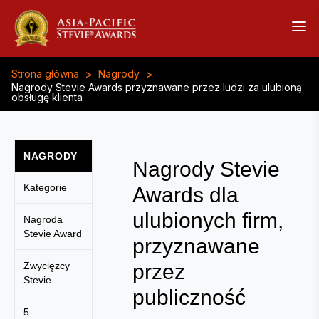
>
>
Strona główna
Nagrody
Nagrody Stevie Awards przyznawane przez ludzi za ulubioną
obsługę klienta
NAGRODY
Nagrody Stevie
Kategorie
Awards dla
ulubionych firm,
Nagroda
Stevie Award
przyznawane
Zwycięzcy
przez
Stevie
publiczność
5