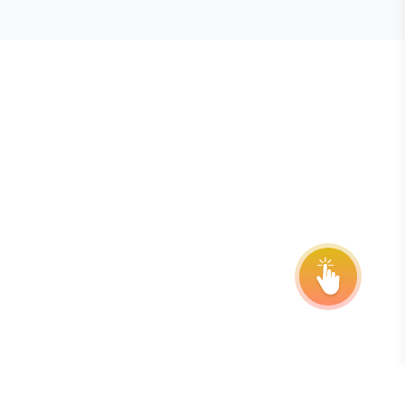
E STEVIE® AWARDS
onsor
ntact Us
quest Your Entry Kit