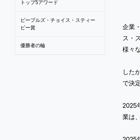
トップ5アワード
ピープルズ・チョイス・スティー
企業
ビー賞
ス・
優勝者の輪
様々
した
で決
202
業は
20