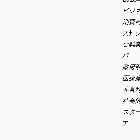
ビジ
消費
ズ州
金融
パ
政府
医療
非営
社会
スタ
ア