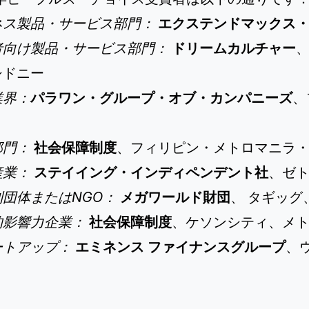
ネス製品・サービス部門：
エクステンドマックス
者向け製品・サービス部門：
ドリームカルチャー
シドニー
業界：
パラワン・グループ・オブ・カンパニーズ
、
部門：
社会保障制度
、フィリピン・メトロマニラ・
産業：
ステイイング・インディペンデント社
、ゼト
利団体またはNGO：
メガワールド財団
、 タギッ
的影響力企業：
社会保障制度
、ケソンシティ、メ
ートアップ：
エミネンス
ファイナンスグループ
、