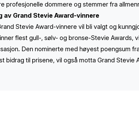
åre profesjonelle dommere og stemmer fra allme
g av Grand Stevie Award-vinnere
and Stevie Award-vinnere vil bli valgt og kunngjo
nner flest gull-, sølv- og bronse-Stevie Awards, vi
isasjon. Den nominerte med høyest poengsum fra 
est bidrag til prisene, vil også motta Grand Stevie
TH
Sp
Co
Re