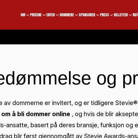
OM
PRISENE
ENTER
DOMMERE
SPONSORER
PRESS
BILLETTER
BUT
edømmelse og pri
 av dommerne er invitert, og er tidligere Stevie
 om å bli dommer online
, og hvis de blir aksept
-ansatte, basert på deres bransje, funksjon og e
idrag blir først gjennomgått av Stevie Awards-ansat