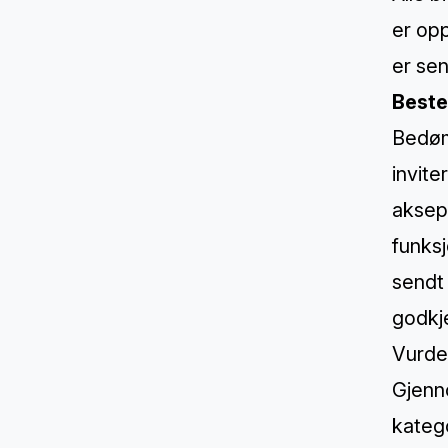
er opp
er sen
Beste
Bedøm
invite
aksept
funksj
sendt 
godkj
Vurderi
Gjenno
kateg