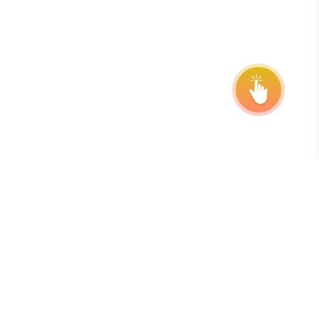
Abonner på vårt nyhetsbrev
Den beste måten å holde seg oppdatert om frister,