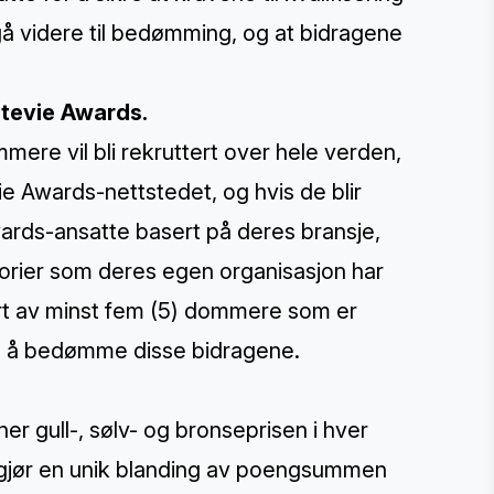
 gå videre til bedømming, og at bidragene
Stevie Awards.
re vil bli rekruttert over hele verden,
ie Awards-nettstedet, og hvis de blir
Awards-ansatte basert på deres bransje,
egorier som deres egen organisasjon har
rdert av minst fem (5) dommere som er
til å bedømme disse bidragene.
 gull-, sølv- og bronseprisen i hver
avgjør en unik blanding av poengsummen