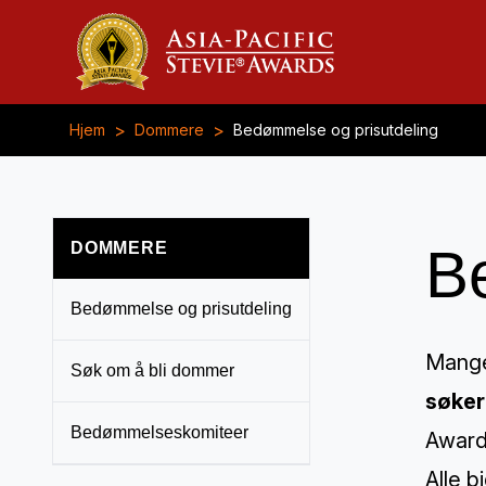
>
>
Hjem
Dommere
Bedømmelse og prisutdeling
DOMMERE
B
Bedømmelse og prisutdeling
Mange
Søk om å bli dommer
søker
Bedømmelseskomiteer
Awards
Alle b