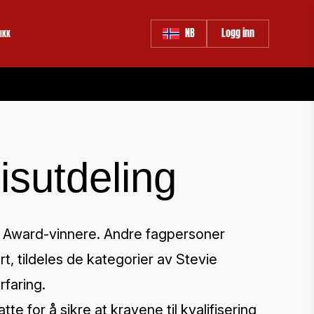
NB
Logg inn
IKK
sutdeling
® Award-vinnere. Andre fagpersoner
ert, tildeles de kategorier av Stevie
rfaring.
te for å sikre at kravene til kvalifisering