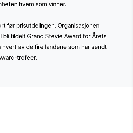
nnheten hvem som vinner.
rt før prisutdelingen. Organisasjonen
l bli tildelt Grand Stevie Award for Årets
hvert av de fire landene som har sendt
 Award-trofeer.
E STEVIE® AWARDS
onsor
ntact Us
quest Your Entry Kit