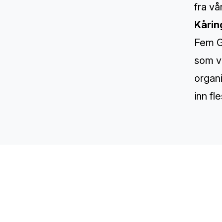
fra v
Kårin
Fem Gr
som vi
organ
inn fl