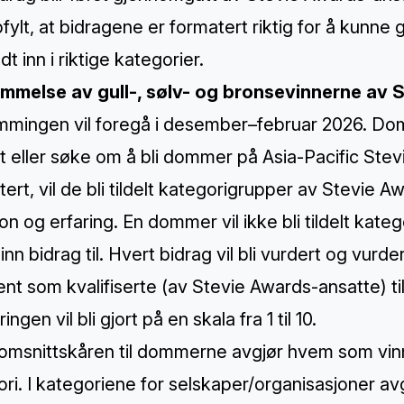
fylt, at bidragene er formatert riktig for å kunne
dt inn i riktige kategorier.
mmelse av gull-, sølv- og bronsevinnerne av 
mingen vil foregå i desember–februar 2026. Domme
rt eller søke om å bli dommer på Asia-Pacific Stev
ert, vil de bli tildelt kategorigrupper av Stevie 
on og erfaring. En dommer vil ikke bli tildelt kat
inn bidrag til. Hvert bidrag vil bli vurdert og vu
ent som kvalifiserte (av Stevie Awards-ansatte) 
ngen vil bli gjort på en skala fra 1 til 10.
msnittskåren til dommerne avgjør hvem som vinner
ori. I kategoriene for selskaper/organisasjoner 