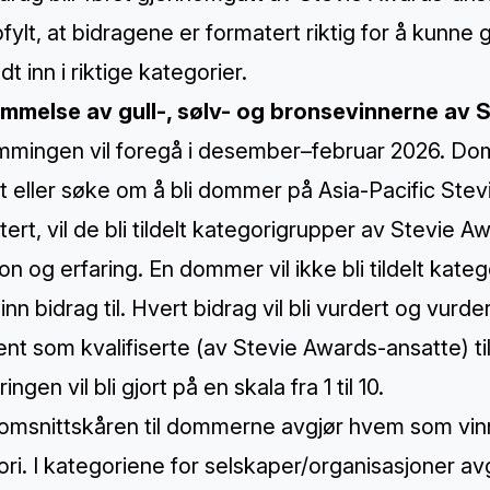
fylt, at bidragene er formatert riktig for å kunne
dt inn i riktige kategorier.
mmelse av gull-, sølv- og bronsevinnerne av 
mingen vil foregå i desember–februar 2026. Domme
rt eller søke om å bli dommer på Asia-Pacific Stev
ert, vil de bli tildelt kategorigrupper av Stevie 
on og erfaring. En dommer vil ikke bli tildelt kat
inn bidrag til. Hvert bidrag vil bli vurdert og vu
ent som kvalifiserte (av Stevie Awards-ansatte) 
ngen vil bli gjort på en skala fra 1 til 10.
msnittskåren til dommerne avgjør hvem som vinner
ori. I kategoriene for selskaper/organisasjoner 