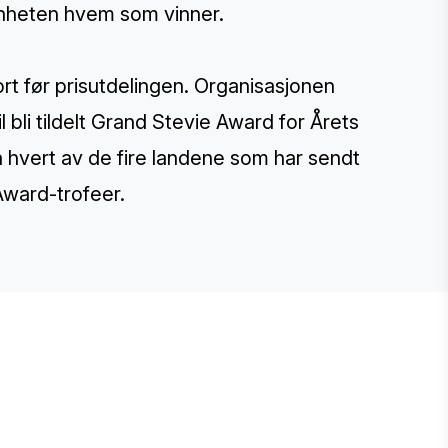
nnheten hvem som vinner.
rt før prisutdelingen. Organisasjonen
l bli tildelt Grand Stevie Award for Årets
hvert av de fire landene som har sendt
 Award-trofeer.
E STEVIE® AWARDS
onsor
ntact Us
quest Your Entry Kit