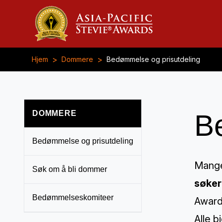
>
>
Hjem
Dommere
Bedømmelse og prisutdeling
DOMMERE
B
Bedømmelse og prisutdeling
Mange
Søk om å bli dommer
søker
Bedømmelseskomiteer
Awards
Alle b