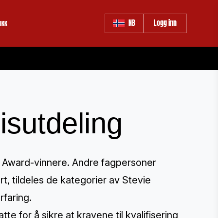
NB
Logg inn
IKK
sutdeling
® Award-vinnere. Andre fagpersoner
ert, tildeles de kategorier av Stevie
rfaring.
te for å sikre at kravene til kvalifisering