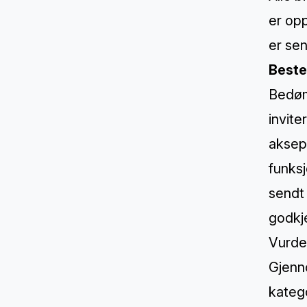
er opp
er sen
Beste
Bedøm
invite
aksept
funksj
sendt 
godkj
Vurderi
Gjenno
kateg