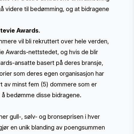
 gå videre til bedømming, og at bidragene
Stevie Awards.
re vil bli rekruttert over hele verden,
ie Awards-nettstedet, og hvis de blir
Awards-ansatte basert på deres bransje,
egorier som deres egen organisasjon har
rdert av minst fem (5) dommere som er
til å bedømme disse bidragene.
 gull-, sølv- og bronseprisen i hver
avgjør en unik blanding av poengsummen