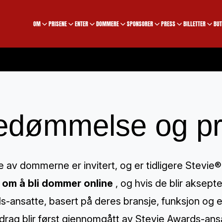
OM
PRISENE
ENTER
DOMMERE
SPONSORER
PRESS
BILLETTER
BUT
edømmelse og pri
 av dommerne er invitert, og er tidligere Stevie
 om å bli dommer online
, og hvis de blir aksept
-ansatte, basert på deres bransje, funksjon og e
idrag blir først gjennomgått av Stevie Awards-ansat