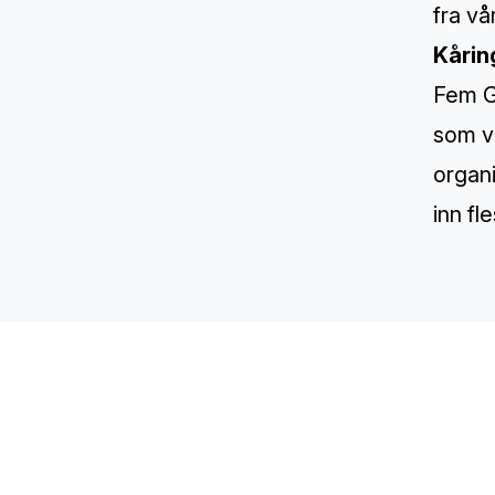
fra v
Kårin
Fem Gr
som vi
organ
inn fl