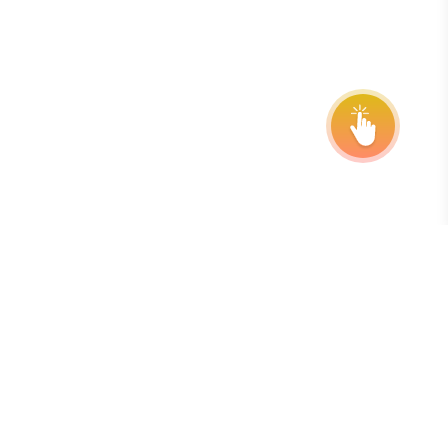
Abonner på vårt nyhetsbrev
Den beste måten å holde seg oppdatert om frister,