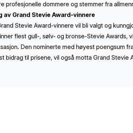
åre profesjonelle dommere og stemmer fra allme
g av Grand Stevie Award-vinnere
and Stevie Award-vinnere vil bli valgt og kunngjo
nner flest gull-, sølv- og bronse-Stevie Awards, vi
isasjon. Den nominerte med høyest poengsum fra 
est bidrag til prisene, vil også motta Grand Stevie
TH
Sp
Co
Re