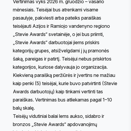
Vertinimas vyks 2026 m. gruodžio – vasario
mėnesiais. Teisėjai bus atrenkami visame
pasaulyje, pakviesti arba pateiks paraiškas
teisėjauti Azijos ir Ramiojo vandenyno regiono
„Stevie Awards“ svetainėje, o jei bus priimti,
„Stevie Awards“ darbuotojai jiems priskirs
kategorijų grupes, atsižvelgdami į jų pramonės
šaką, pareigas ir patirtį. Teisėjui nebus priskirtos
kategorijos, kuriose dalyvauja jo organizacija.
Kiekvieną paraišką peržiūrės ir įvertins ne mažiau
kaip penki (5) teisėjai, kurie buvo patvirtinti (Stevie
Awards darbuotojų) kaip tinkami vertinti tas
paraiškas. Vertinimas bus atliekamas pagal 1–10
balų skalę.
Teisėjų vidutiniai balai lems aukso, sidabro ir
bronzos „Stevie Awards“ apdovanojimų