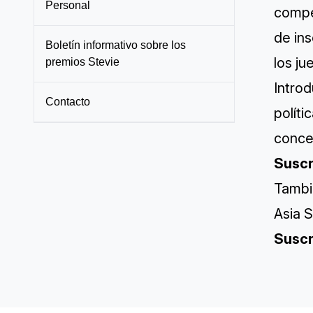
Personal
compe
de ins
Boletín informativo sobre los
los ju
premios Stevie
Introd
Contacto
políti
conce
Suscr
Tambi
Asia 
Suscr