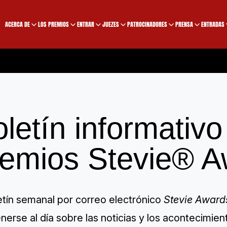
ACERCA DE
LOS PREMIOS
ENTRAR
JUEZES
PATROCINADORES
PRENSA
ENTRADAS
letín informativo
remios Stevie® A
etín semanal por correo electrónico
Stevie Award
erse al día sobre las noticias y los acontecimie