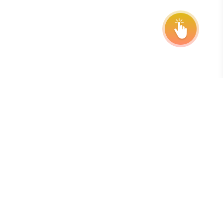
Suscríbase a nuestro boletín informativo
La mejor manera de estar al tanto de los plazos, las
prórrogas y las actualizaciones del programa es
suscribiéndose a nuestro boletín semanal gratuito.