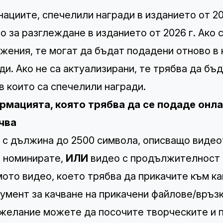
ациите, спечелили награди в изданието от 20
о за разглеждане в изданието от 2026 г. Ако 
жения, те могат да бъдат подадени отново в 
ди. Ако не са актуализирани, те трябва да бъ
 в които са спечелили награди.
мацията, която трябва да се подаде онлай
чва
е с дължина до 2500 символа, описващо видео
 номинирате,
ИЛИ
видео с продължителност д
мото видео, което трябва да прикачите към к
умент за качване на прикачени файлове/връзк
 желание можете да посочите творческите и 