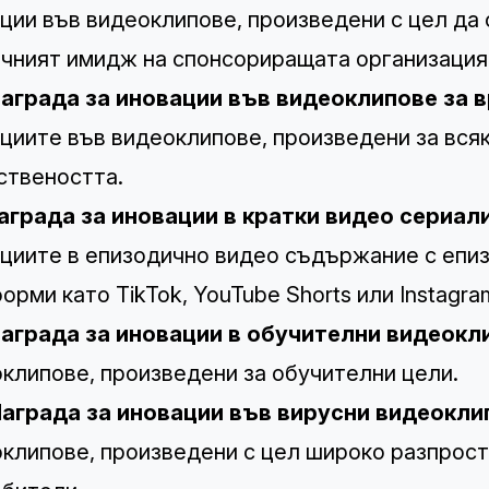
ции във видеоклипове, произведени с цел да 
чният имидж на спонсориращата организация
аграда за иновации във видеоклипове за 
циите във видеоклипове, произведени за всяк
ствеността.
аграда за иновации в кратки видео сериали 
циите в епизодично видео съдържание с епиз
орми като TikTok, YouTube Shorts или Instagra
аграда за иновации в обучителни видеокл
клипове, произведени за обучителни цели.
аграда за иновации във вирусни видеокли
клипове, произведени с цел широко разпрост