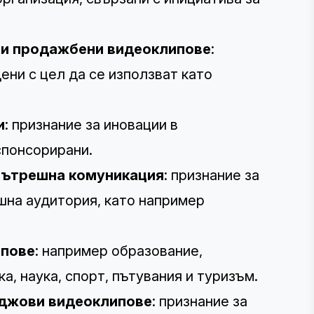
или продажбени видеоклипове
:
ени с цел да се използват като
и
: признание за иновации в
спонсорирани.
 вътрешна комуникация
: признание за
шна аудитория, като например
ипове
: например образование,
ка, наука, спорт, пътувания и туризъм.
иджови видеоклипове
: признание за