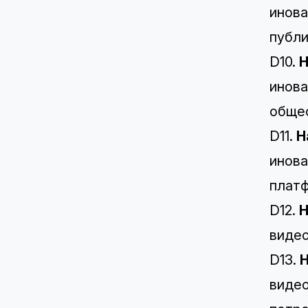
инова
публи
D10.
Н
инова
обще
D11.
Н
инова
платф
D12.
Н
видео
D13.
Н
видео