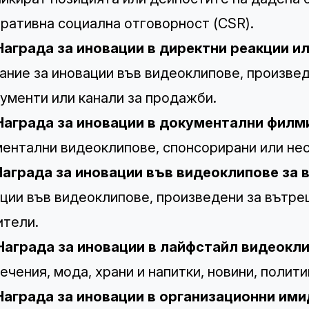
ративна социална отговорност (CSR).
Награда за иновации в директни реакции 
ание за иновации във видеоклипове, произвед
ументи или канали за продажби.
Награда за иновации в документални филм
ентални видеоклипове, спонсорирани или не
Награда за иновации във видеоклипове за
ции във видеоклипове, произведени за вътре
тели.
Награда за иновации в лайфстайл видеокл
ечения, мода, храни и напитки, новини, полити
Награда за иновации в организационни им