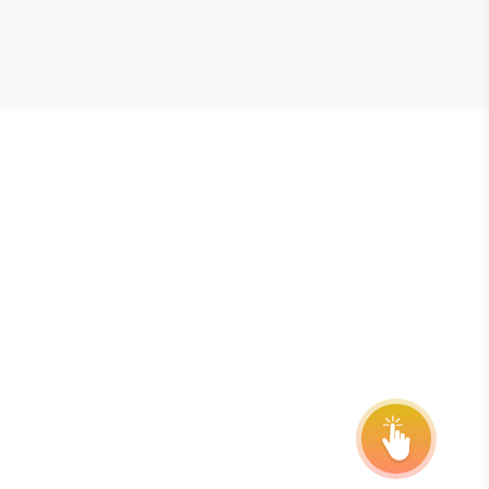
E STEVIE® AWARDS
onsor
ntact Us
quest Your Entry Kit