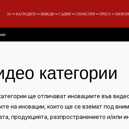
ЗА
НАГРАДИТЕ
ВЪВЕДИ
СЪДИИ
СПОНСОРИ
ПРЕСА
БИЛЕТИ
рии
идео категории
категории ще отличават иновациите във видео
те на иновации, които ще се вземат под вним
та, продукцията, разпространението и/или и