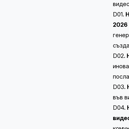
видео
D01.
Н
2026 
генер
създа
D02.
инова
посла
D03.
във в
D04.
виде
комун