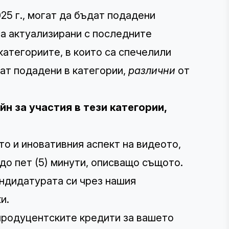
25 г., могат да бъдат подадени
са актуализирани с последните
категориите, в които са спечелили
дат подадени в категории,
различни
от
н за участия в тези категории,
то и иновативния аспект на видеото,
о пет (5) минути, описващо същото.
андидатурата си чрез нашия
и.
продуцентските кредити за вашето