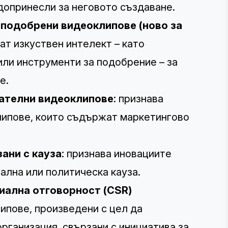
 допринесли за неговото създаване.
I-подобрени видеоклипове (ново за
ат изкуствен интелект – като
или инструменти за подобрение – за
е.
кателни видеоклипове
: признава
липове, които съдържат маркетингово
ани с кауза
: признава иновациите
ална или политическа кауза.
иална отговорност (CSR)
липове, произведени с цел да
рганизация, свързани с инициатива за