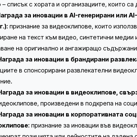
 – списък с хората и организациите, които са
аграда за иновации в AI-генерирани или A
г.):
признание за видеоклипове, които използв
иране на текст към видео, синтетични медии 
ване на оригинално и ангажиращо съдържани
Награда за иновации в брандирани развле
циите в спонсорирани развлекателни видеок
ние.
Награда за иновации в видеоклипове, свърз
идеоклипове, произведени в подкрепа на соци
Награда за иновации в корпоративната соц
оклипове
: признание за иновации във видеок
икират позицията или дейностите на дадена о