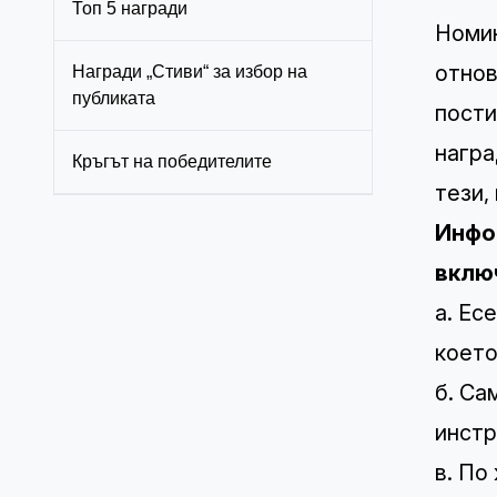
Топ 5 награди
Номин
отнов
Награди „Стиви“ за избор на
публиката
пости
награ
Кръгът на победителите
тези,
Инфор
вклю
а. Ес
което
б. Са
инстр
в. По