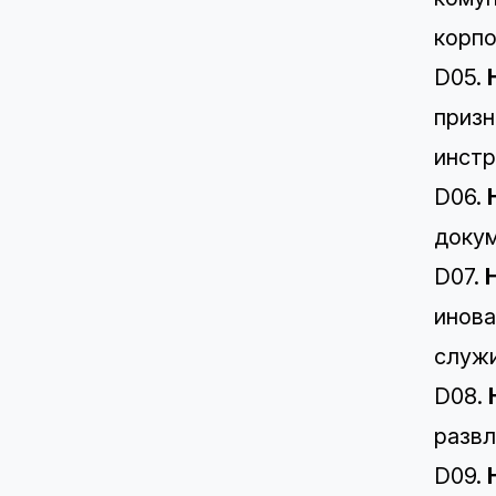
корпо
D05.
призн
инстр
D06.
докум
D07.
инова
служи
D08.
развл
D09.