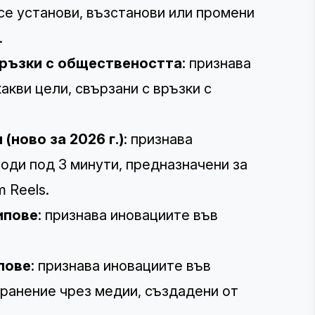
се установи, възстанови или промени
.
връзки с обществеността
: признава
акви цели, свързани с връзки с
(ново за 2026 г.)
: признава
оди под 3 минути, предназначени за
m Reels.
ипове
: признава иновациите във
пове
: признава иновациите във
ранение чрез медии, създадени от