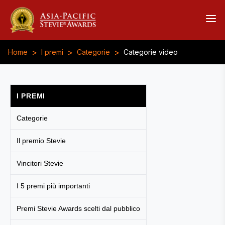
>
>
>
Home
I premi
Categorie
Categorie video
I PREMI
Categorie
Il premio Stevie
Vincitori Stevie
I 5 premi più importanti
Premi Stevie Awards scelti dal pubblico