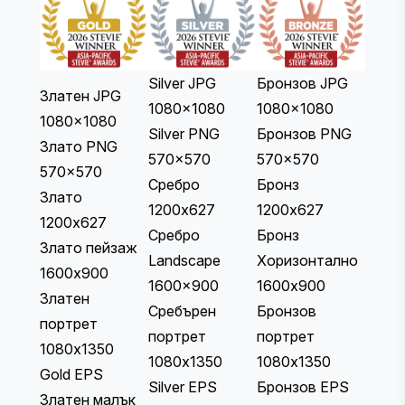
Silver JPG
Бронзов JPG
Златен JPG
1080x1080
1080x1080
1080x1080
Silver PNG
Бронзов PNG
Злато PNG
570x570
570x570
570x570
Сребро
Бронз
Злато
1200x627
1200x627
1200x627
Сребро
Бронз
Злато пейзаж
Landscape
Хоризонтално
1600x900
1600x900
1600x900
Златен
Сребърен
Бронзов
портрет
портрет
портрет
1080x1350
1080x1350
1080x1350
Gold EPS
Silver EPS
Бронзов EPS
Златен малък