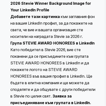
2026 Stevie Winner Background Image for
Your LinkedIn Profile
Добавете тази картинка
към заглавния фон
на вашия LinkedIn профил, за да покажете на
света, че вие и вашата организация сте
носители на наградата Stevie за 2026 г.
Група STEVIE AWARD HONOREES в LinkedIn
Като победител в Stevie 2026, вие сте
поканени да се присъедините към групата
STEVIE AWARD HONOREES в LinkedIn и да
покажете логото на STEVIE AWARD
HONOREES във вашия профил в LinkedIn. Ще
бъдете в елитна компания и ще можете да
споделяте и да общувате с други победители
в Stevie по целия свят.
Заявка за
присъединяване към групата в LinkedIn.