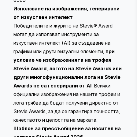
Използване на изображения, генерирани
от изкуствен интелект
Победителите и журито на Stevie® Award
могат да използват инструменти за
изкуствен интелект (AI) за създаване на
графики или други визуални елементи,
при
условие че изображенията на трофея
Stevie Award, логото на Stevie Awards или
други многофункционални лога на Stevie
Awards не са генерирани от AI
. Всички
официални изображения на нашите трофеи и
лога трябва да бъдат получени директно от
Stevie Awards, за да се гарантира точността,
качеството и целостта на марката.
Шаблон за прессъобщение за носител на
награда Stevie Award 2026