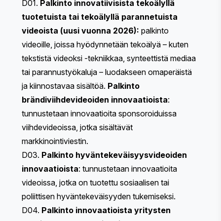
D01.
Palkinto innovatiivisista tekoälyllä
tuotetuista tai tekoälyllä parannetuista
videoista (uusi vuonna 2026):
palkinto
videoille, joissa hyödynnetään tekoälyä – kuten
tekstistä videoksi -tekniikkaa, synteettistä mediaa
tai parannustyökaluja – luodakseen omaperäistä
ja kiinnostavaa sisältöä.
Palkinto
brändiviihdevideoiden innovaatioista
:
tunnustetaan innovaatioita sponsoroiduissa
viihdevideoissa, jotka sisältävät
markkinointiviestin.
D03.
Palkinto hyväntekeväisyysvideoiden
innovaatioista
: tunnustetaan innovaatioita
videoissa, jotka on tuotettu sosiaalisen tai
poliittisen hyväntekeväisyyden tukemiseksi.
D04.
Palkinto innovaatioista yritysten