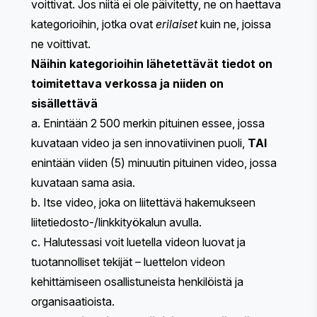
voittivat. Jos niitä ei ole päivitetty, ne on haettava
kategorioihin, jotka ovat
erilaiset
kuin ne, joissa
ne voittivat.
Näihin kategorioihin lähetettävät tiedot on
toimitettava verkossa ja niiden on
sisällettävä
a. Enintään 2 500 merkin pituinen essee, jossa
kuvataan video ja sen innovatiivinen puoli,
TAI
enintään viiden (5) minuutin pituinen video, jossa
kuvataan sama asia.
b. Itse video, joka on liitettävä hakemukseen
liitetiedosto-/linkkityökalun avulla.
c. Halutessasi voit luetella videon luovat ja
tuotannolliset tekijät – luettelon videon
kehittämiseen osallistuneista henkilöistä ja
organisaatioista.