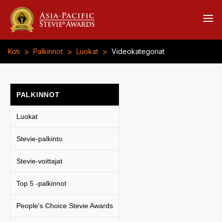
>
>
>
Koti
Palkinnot
Luokat
Videokategoriat
PALKINNOT
Luokat
Stevie-palkinto
Stevie-voittajat
Top 5 -palkinnot
People's Choice Stevie Awards