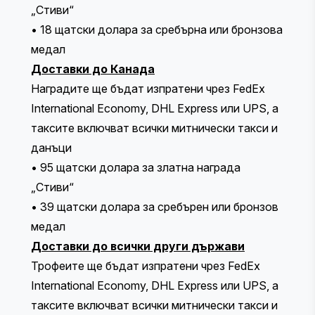
„Стиви“
• 18 щатски долара за сребърна или бронзова
медал
Доставки до Канада
Наградите ще бъдат изпратени чрез FedEx
International Economy, DHL Express или UPS, а
таксите включват всички митнически такси и
данъци
• 95 щатски долара за златна награда
„Стиви“
• 39 щатски долара за сребърен или бронзов
медал
Доставки до всички други държави
Трофеите ще бъдат изпратени чрез FedEx
International Economy, DHL Express или UPS, а
таксите включват всички митнически такси и