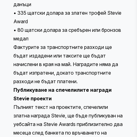
данъци
• 335 щатски долара за златен трофей Stevie
Award
• 80 щатски долара за сребърен или бронзов
медал
Фактурите за транспортните разходи ще
бъдат издадени или таксите ще бъдат
начислени в края на май. Наградите няма да
бъдат изпратени, докато транспортните
разходи не бъдат платени.
Публикуване на спечелилите награди
Stevie проекти
Пълният текст на проектите, спечелили
златна награда Stevie, ще бъде публикуван на
уебсайта на Stevie Awards приблизително два
месеца след банкета по връчването на