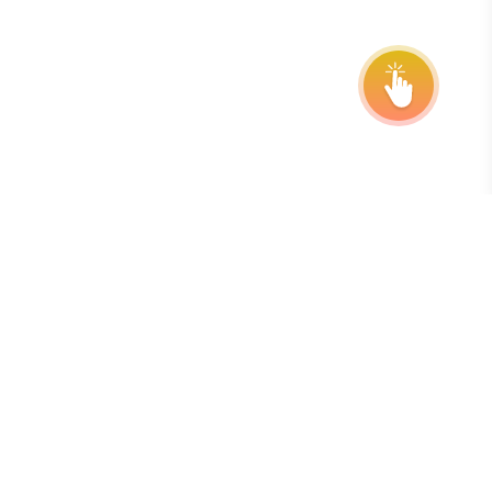
Абонирайте се за нашия бюлетин
Най-добрият начин да сте в течение с крайните
срокове, удълженията и актуализациите на
програмата е да се абонирате за нашия безплатен