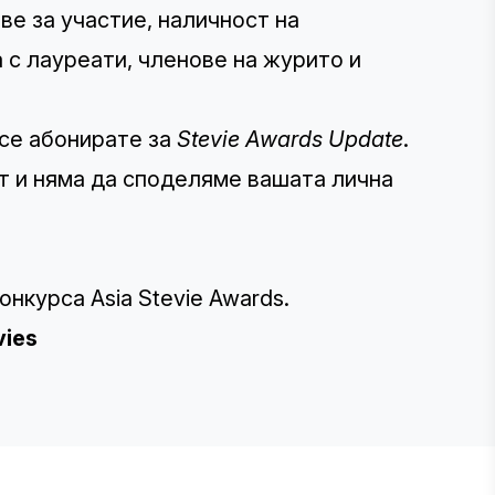
ве за участие, наличност на
 с лауреати, членове на журито и
 се абонирате за
Stevie Awards Update
.
т
и няма да споделяме вашата лична
нкурса Asia Stevie Awards.
vies