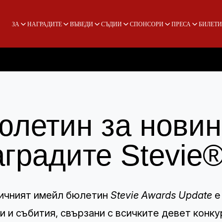
ЗА
НАГРАДИТЕ
ВЪВЕДИ
СЪДИИ
СПОНСОРИ
ПРЕСА
БИЛЕТИ
юлетин за новин
аградите Stevie
ичният имейл бюлетин
Stevie Awards Update
е
и и събития, свързани с всичките девет конку