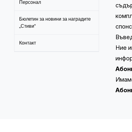
Персонал
съдър
компл
Бюлетин за новини за наградите
спонс
„Стиви“
Въвед
Контакт
Ние и
инфор
Абон
Имаме
Абони