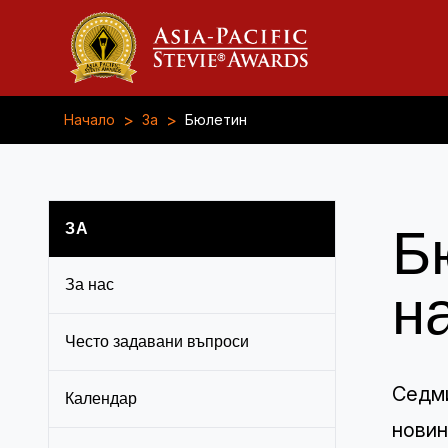
>
>
Начало
За
Бюлетин
ЗА
Б
За нас
н
Често задавани въпроси
Седм
Календар
новин