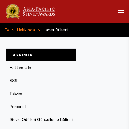
>
>
Ev
Hakkında
Haber Bülteni
HAKKINDA
Hakkımızda
SSS
Takvim
Personel
Stevie Ödülleri Güncelleme Bülteni