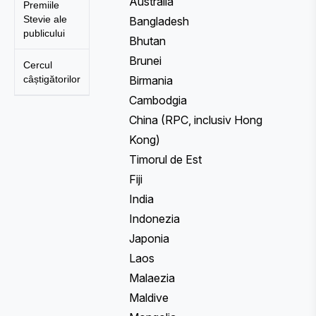
Australia
Premiile
Stevie ale
Bangladesh
publicului
Bhutan
Brunei
Cercul
câștigătorilor
Birmania
Cambodgia
China (RPC, inclusiv Hong
Kong)
Timorul de Est
Fiji
India
Indonezia
Japonia
Laos
Malaezia
Maldive