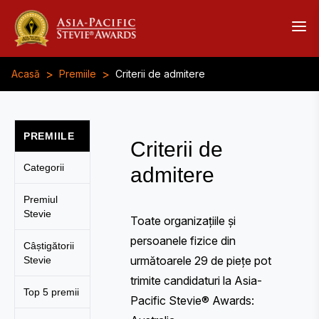
>
>
Acasă
Premiile
Criterii de admitere
PREMIILE
Criterii de
Categorii
admitere
Premiul
Stevie
Toate organizațiile și
persoanele fizice din
Câștigătorii
următoarele 29 de piețe pot
Stevie
trimite candidaturi la Asia-
Top 5 premii
Pacific Stevie® Awards: