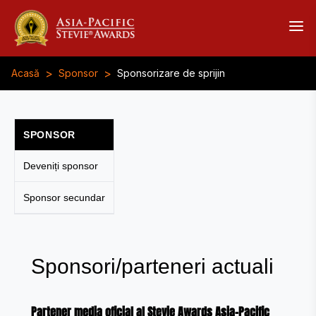
>
>
Acasă
Sponsor
Sponsorizare de sprijin
SPONSOR
Deveniți sponsor
Sponsor secundar
Sponsori/parteneri actuali
Partener media oficial al Stevie Awards Asia-Pacific