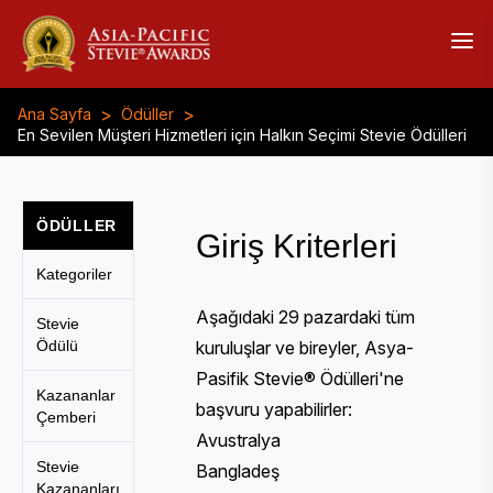
>
>
Ana Sayfa
Ödüller
En Sevilen Müşteri Hizmetleri için Halkın Seçimi Stevie Ödülleri
ÖDÜLLER
Giriş Kriterleri
Kategoriler
Aşağıdaki 29 pazardaki tüm
Stevie
Ödülü
kuruluşlar ve bireyler, Asya-
Pasifik Stevie® Ödülleri'ne
Kazananlar
başvuru yapabilirler:
Çemberi
Avustralya
Stevie
Bangladeş
Kazananları