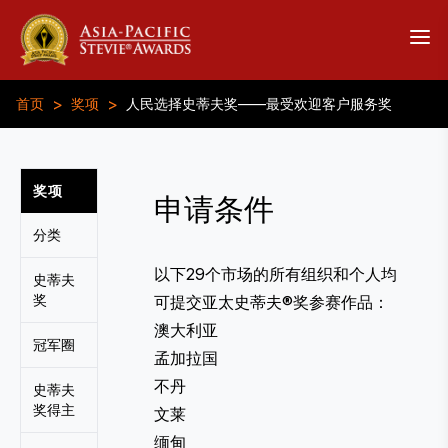
>
>
首页
奖项
人民选择史蒂夫奖——最受欢迎客户服务奖
奖项
申请条件
分类
以下29个市场的所有组织和个人均
史蒂夫
奖
可提交亚太史蒂夫®奖参赛作品：
澳大利亚
冠军圈
孟加拉国
不丹
史蒂夫
奖得主
文莱
缅甸