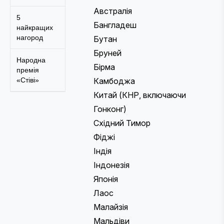
Австралія
5
Бангладеш
найкращих
нагород
Бутан
Бруней
Народна
Бірма
премія
«Стіві»
Камбоджа
Китай (КНР, включаючи
Гонконг)
Східний Тимор
Фіджі
Індія
Індонезія
Японія
Лаос
Малайзія
Мальдіви