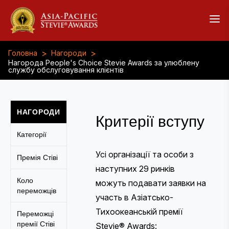
>
>
Головна
Нагороди
Нагорода People's Choice Stevie Awards за улюблену
службу обслуговування клієнтів
НАГОРОДИ
Критерії вступу
Категорії
Усі організації та особи з
Премія Стіві
наступних 29 ринків
Коло
можуть подавати заявки на
переможців
участь в Азіатсько-
Тихоокеанській премії
Переможці
премії Стіві
Stevie® Awards: