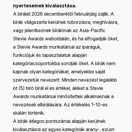
nyerteseinek kiválasztása.
A bírálat 2026 decemberétől februárjáig zajlik. A
bírák világszerte kerülnek toborzásra, meghívásra,
vagy jelentkeznek bírálónak az Asia-Pacific
Stevie Awards weboldalán, és ha elfogadják őket,
a Stevie Awards munkatársai az iparáguk,
funkciójuk és tapasztalatuk alapján
kategóriacsoportokba sorolják őket. A bírák nem
kapnak olyan kategóriákat, amelyekbe saját
szervezetük nevezett. Minden nevezést legalább
öt (5) bíró bírál el és értékel, akiket a Stevie
Awards munkatársai minősítettek alkalmasnak a
nevezések elbírálására. Az értékelés 1-10-es
skálán történik.
A bírák átlagos pontszámai alapján kerülnek
kiválasztásra az egyes kategóriák arany-, ezüst-