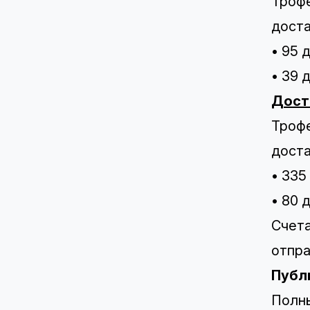
Трофе
доста
• 95 
• 39 
Дост
Трофе
доста
• 335
• 80 
Счета
отпра
Публ
Полны