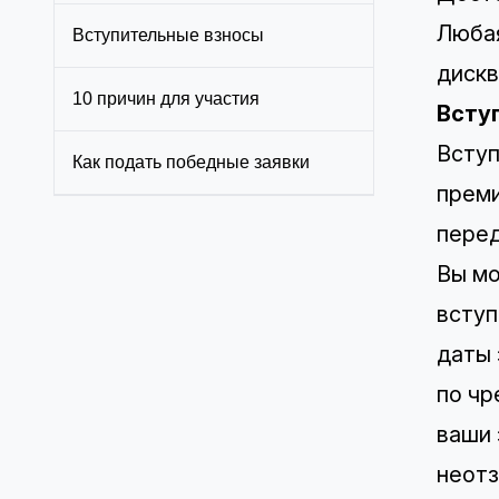
Любая
Вступительные взносы
дискв
10 причин для участия
Всту
Вступ
Как подать победные заявки
прем
перед
Вы мо
вступ
даты 
по чр
ваши 
неотз