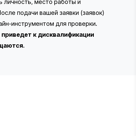
ь личность, место работы и
осле подачи вашей заявки (заявок)
айн-инструментом для проверки.
 приведет к дисквалификации
ащаются.
E STEVIE® AWARDS
ponsor
ntact Us
quest Your Entry Kit