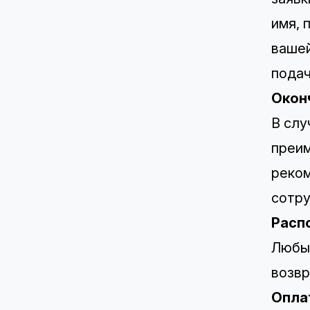
имя, 
вашей
подач
Окон
В слу
преим
реком
сотру
Расп
Любые
возв
Опла