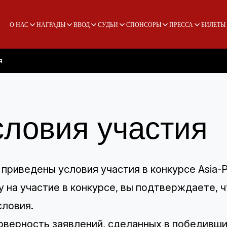
О НАС
НАГРАДЫ
ВВОД
СУДЬИ
СПОНСОРЫ
ПРЕССА
БИЛЕТЫ
я
словия участия
приведены условия участия в конкурсе Asia-Pa
у на участие в конкурсе, вы подтверждаете, 
словия.
верность заявлений, сделанных в победивши