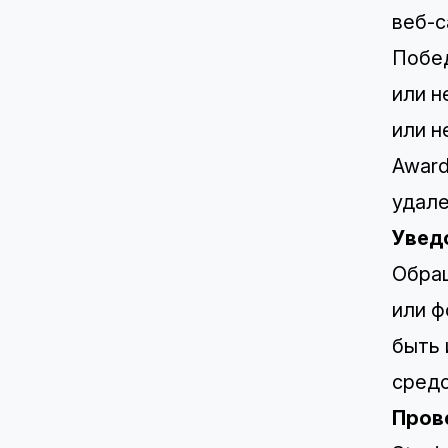
веб-с
Побед
или н
или н
Award
удале
Уведо
Обращ
или ф
быть 
средс
Пров