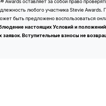
e® Awards оставляет за собой право проверят
длежность любого участника Stevie Awards. П
ожет быть предложено воспользоваться онл
блюдение настоящих Условий и положений
х заявок. Вступительные взносы не возвр
TH
S
Co
Re