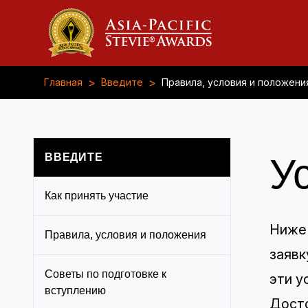
>
>
Главная
Введите
Правила, условия и положени
ВВЕДИТЕ
У
Как принять участие
Ниже 
Правила, условия и положения
заявк
Советы по подготовке к
эти у
вступлению
Досто