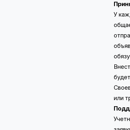
Прин
У каж
общае
отпра
объяв
обязу
Внест
будет
Своев
или т
Подд
Учетн
заявк