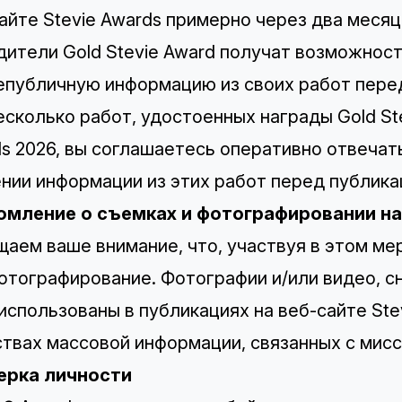
айте Stevie Awards примерно через два месяц
ители Gold Stevie Award получат возможно
епубличную информацию из своих работ перед
есколько работ, удостоенных награды Gold Stev
s 2026, вы соглашаетесь оперативно отвечат
нии информации из этих работ перед публика
мление о съемках и фотографировании на б
аем ваше внимание, что, участвуя в этом ме
отографирование. Фотографии и/или видео, с
использованы в публикациях на веб-сайте Stev
твах массовой информации, связанных с мисси
ерка личности