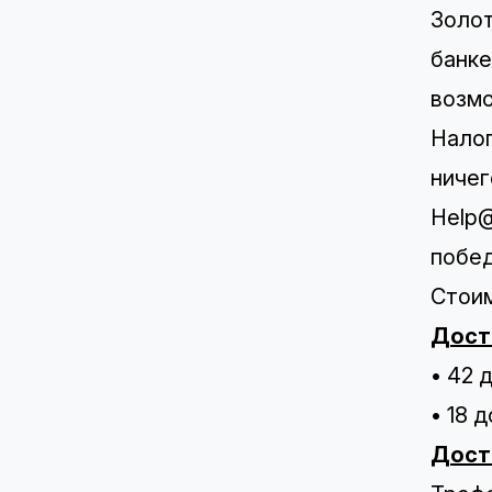
Золот
банке
возмо
Налог
ничег
Help@
побед
Стоим
Дост
• 42 
• 18 
Дост