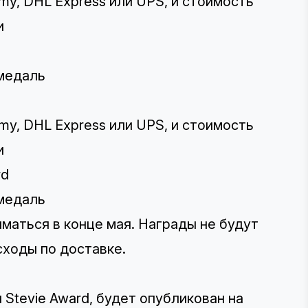
my, DHL Express или UPS, и стоимость
и
d
 медаль
my, DHL Express или UPS, и стоимость
и
rd
 медаль
маться в конце мая. Награды не будут
сходы по доставке.
Stevie Award, будет опубликован на