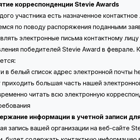
ятие корреспонденции Stevie Awards
дого участника есть назначенное контактное 
мся по поводу распоряжения поданными зая
влять электронные письма контактному лицу
ления победителей Stevie Award в феврале. 
ется:
и в белый список адрес электронной почты
h
 приходить большая часть нашей электронно
ременно читать всю электронную корреспонд
ребования
ержание информации в учетной записи для
ая запись вашей организации на веб-сайте St
и, будет содержать контактную информацию в