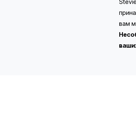
Stevi
прина
вам м
Несо
ваши