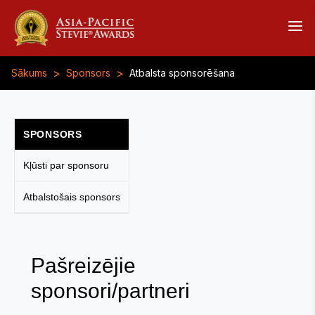
>
>
Sākums
Sponsors
Atbalsta sponsorēšana
SPONSORS
Kļūsti par sponsoru
Atbalstošais sponsors
Pašreizējie
sponsori/partneri