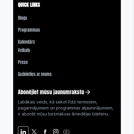
QUICK LINKS
Blogs
Programmas
Kalendārs
Veikals
Prese
Sazinieties ar mums
Abonējiet mūsu jaunumrakstu
Labākais veids, kā sekot līdzi termiņiem,
pagarinājumiem un programmas atjauninājumiem,
ir abonēt mūsu bezmaksas iknedēļas biļetenu.
THE STEVIE® AWARDS