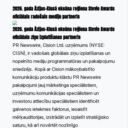
2026. gada Āzijas-Klusā okeāna reģiona Stevie Awards
oficiālais radošais mediju partneris
2026. gada Āzijas-Klusā okeāna reģiona Stevie Awards
oficiālais ziņu izplatīšanas partneris
PR Newswire, Cision Ltd. uzņēmums (NYSE:
CISN), ir vadošais globālais ziņu izplatīšanas un
nopelnīto mediju programmatūras un pakalpojumu
sniedzējs. Kopā ar Cision mākoņbalstīto
komunikāciju produktu klāstu PR Newswire
pakalpojumi ļauj mārketinga speciālistiem,
uzņēmumu komunikācijas speciālistiem un
investoru attiecību speciālistiem identificēt
galvenos ietekmes faktorus, iesaistīt
mērķauditorijas, izstrādāt un izplatīt stratēģisko
saturu, kā arī novērtēt nozīmīgo