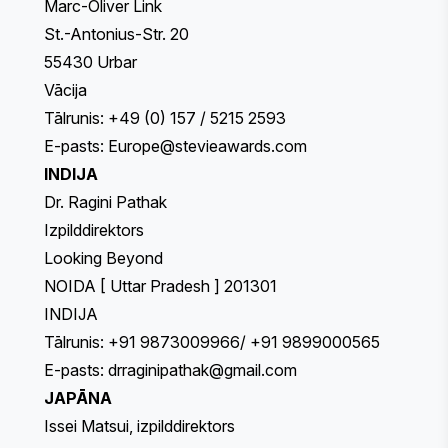
Marc-Oliver Link
St.-Antonius-Str. 20
55430 Urbar
Vācija
Tālrunis: +49 (0) 157 / 5215 2593
E-pasts:
Europe@stevieawards.com
INDIJA
Dr. Ragini Pathak
Izpilddirektors
Looking Beyond
NOIDA [ Uttar Pradesh ] 201301
INDIJA
Tālrunis: +91 9873009966/ +91 9899000565
E-pasts:
drraginipathak@gmail.com
JAPĀNA
Issei Matsui, izpilddirektors