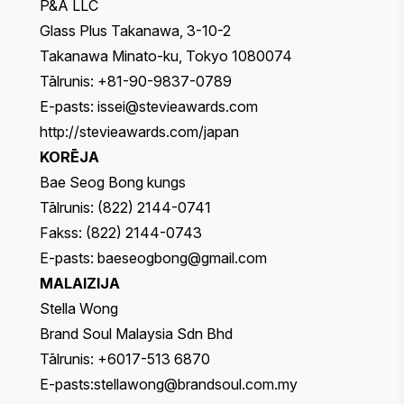
P&A LLC
Glass Plus Takanawa, 3-10-2
Takanawa Minato-ku, Tokyo 1080074
Tālrunis: +81-90-9837-0789
E-pasts:
issei@stevieawards.com
http://stevieawards.com/japan
KORĒJA
Bae Seog Bong kungs
Tālrunis: (822) 2144-0741
Fakss: (822) 2144-0743
E-pasts:
baeseogbong@gmail.com
MALAIZIJA
Stella Wong
Brand Soul Malaysia Sdn Bhd
Tālrunis: +6017-513 6870
E-pasts:
stellawong@brandsoul.com.my