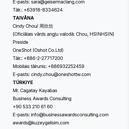
E-pasts:
sara@geisermaclang.com
Tālr.: +63918-8334624
TAIVĀNA
Cindy Chou/ 周欣欣
(Oficiālais vārds angļu valodā: Chou, HSINHSIN)
Preside
OneShot (Oshot Co.Ltd)
Tālr.: +886-2-27717200
Mobilais tālrunis: +886932252459
E-pasts:
cindy.chou@oneshottw.com
TÜRKIYE
Mr. Cagatay Kayabas
Business Awards Consulting
+90 533 210 61 60
E-pasts:
info@businessawardsconsulting.com
awards@kuzeygelisim.com