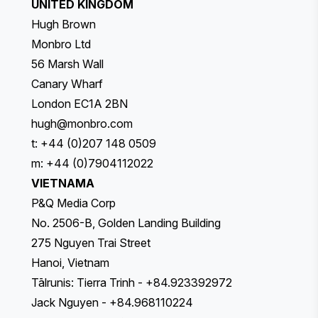
UNITED KINGDOM
Hugh Brown
Monbro Ltd
56 Marsh Wall
Canary Wharf
London EC1A 2BN
hugh@monbro.com
t: +44 (0)207 148 0509
m: +44 (0)7904112022
VIETNAMA
P&Q Media Corp
No. 2506-B, Golden Landing Building
275 Nguyen Trai Street
Hanoi, Vietnam
Tālrunis: Tierra Trinh - +84.923392972
Jack Nguyen - +84.968110224