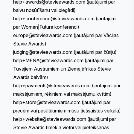
help+awards@stevieawards.com
(jautājumi par
balvu nosūtīšanu vai piegādi)
help+conference@stevieawards.com
(jautājumi
par Women|Future konferenci)
europe
@stevieawards.com
(jautājumi par Vācijas
Stevie Awards)
judging@stevieawards.com
(jautājumi par žūriju)
help+MENA@stevieawards.com
(jautājumi par
Tuvajiem Austrumiem un Ziemeļāfrikas Stevie
Awards balvām)
help+payments@stevieawards.com
(jautājumi par
maksājumiem, rēķiniem vai maksājumu kvītīm)
help+store@stevieawards.com
(jautājumi par
precēm vai pasūtījumiem mūsu
tiešsaistes veikalā
)
help+website@stevieawards.com
(jautājumi par
Stevie Awards tīmekļa vietni vai pieteikšanās