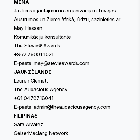
MENA
Ja Jums ir jautājumi no organizācijām Tuvajos
Austrumos un Ziemeļāfrikā, lūdzu, sazinieties ar
May Hassan
Komunikāciju konsultante
The Stevie® Awards
+962 79001 1021
E-pasts:
may@stevieawards.com
JAUNZĒLANDE
Lauren Clemett
The Audacious Agency
+61 0478718041
E-pasts:
admin@theaudaciousagency.com
FILIPĪNAS
Sara Alvarez
GeiserMaclang Network