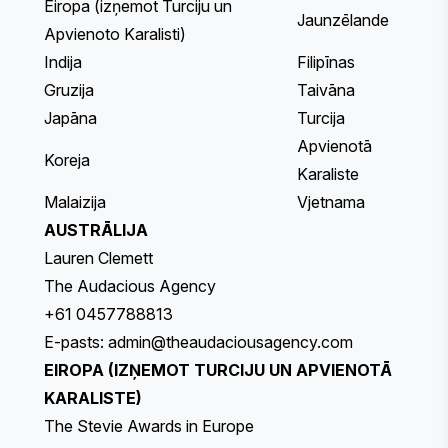
Eiropa (izņemot Turciju un
Jaunzēlande
Apvienoto Karalisti)
Indija
Filipīnas
Gruzija
Taivāna
Japāna
Turcija
Apvienotā
Koreja
Karaliste
Malaizija
Vjetnama
AUSTRĀLIJA
Lauren Clemett
The Audacious Agency
+61 0457788813
E-pasts:
admin@theaudaciousagency.com
EIROPA (IZŅEMOT TURCIJU UN APVIENOTĀ
KARALISTE)
The Stevie Awards in Europe