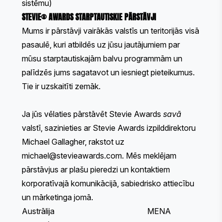
sistēmu)
STEVIE® AWARDS STARPTAUTISKIE PĀRSTĀVJI
Mums ir pārstāvji vairākās valstīs un teritorijās visā
pasaulē, kuri atbildēs uz jūsu jautājumiem par
mūsu starptautiskajām balvu programmām un
palīdzēs jums sagatavot un iesniegt pieteikumus.
Tie ir uzskaitīti zemāk.
Ja jūs vēlaties pārstāvēt Stevie Awards
savā
valstī, sazinieties ar Stevie Awards izpilddirektoru
Michael Gallagher, rakstot uz
michael@stevieawards.com
. Mēs meklējam
pārstāvjus ar plašu pieredzi un kontaktiem
korporatīvajā komunikācijā, sabiedrisko attiecību
un mārketinga jomā.
Austrālija
MENA