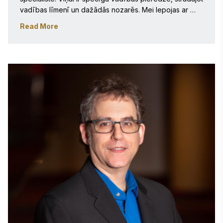
vadības līmenī un dažādās nozarēs. Mei lepojas ar 
savām stratēģiskajām prasmēm un redzējumu un spēj 
Read More
izstrādāt un īstenot sarežģītus plānus savā amatā. Viņai 
ir pierādīta pieredze, skaidri atbalstot uzņēmuma 
vajadzības. Meja veicina Tuvajos Austrumos un 
Ziemeļāfrikā esošo 18 valstu Stevie Awards programmu, 
sniedzot dalībniekiem un mārketinga atbalstu balvām 
un to sponsoriem. 