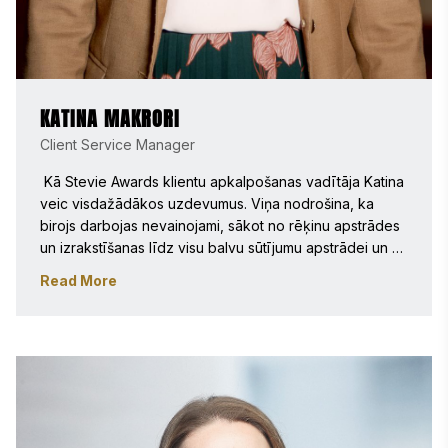
KATINA MAKRORI
Client Service Manager
 Kā Stevie Awards klientu apkalpošanas vadītāja Katina 
veic visdažādākos uzdevumus. Viņa nodrošina, ka 
birojs darbojas nevainojami, sākot no rēķinu apstrādes 
un izrakstīšanas līdz visu balvu sūtījumu apstrādei un 
veikala pasūtījumu apstrādei. Viņa strādā Stevie Awards 
Read More
kopš 2014. gada oktobra un ir palīdzējusi vairākās 
jomās visos deviņos Stevie Awards konkursos visa 
gada garumā. Katina ir ieguvusi mārketinga bakalaura 
grādu Boston College Wallace E. Carroll School of 
Management. 