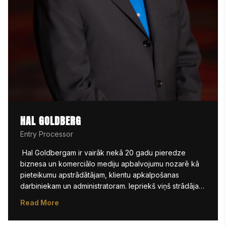
HAL GOLDBERG
Entry Processor
 Hal Goldbergam ir vairāk nekā 20 gadu pieredze 
biznesa un komerciālo mediju apbalvojumu nozarē kā 
pieteikumu apstrādātājam, klientu apkalpošanas 
darbiniekam un administratoram. Iepriekš viņš strādāja 
New York Festivals, kur katru gadu apstrādāja 
Read More
tūkstošiem pieteikumu, sniedzot tehnisko palīdzību 
dalībniekiem, kuri tika nominēti festivāla daudzajiem 