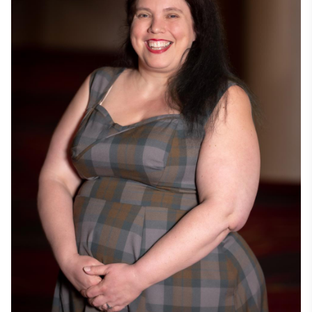
vadības sertifikātu Baruch College, Ņujorkā, un 
studējusi vācu, franču un spāņu valodu Vīnes 
Universitātē. Viņa brīvi runā vācu un franču valodā. 