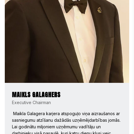
MAIKLS GALAGHERS
Executive Chairman
 Maikla Galagera karjera atspoguļo viņa aizraušanos ar 
sasniegumu atzīšanu dažādās uzņēmējdarbības jomās. 
Lai godinātu miljoniem uzņēmumu vadītāju un 
darbinieku visā pasaulē, kuri katru dienu klusi veic 