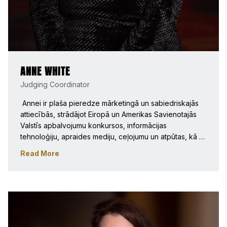
ANNE WHITE
Judging Coordinator
 Annei ir plaša pieredze mārketingā un sabiedriskajās 
attiecībās, strādājot Eiropā un Amerikas Savienotajās 
Valstīs apbalvojumu konkursos, informācijas 
tehnoloģiju, apraides mediju, ceļojumu un atpūtas, kā 
arī patēriņa preču jomā. Pēc tam, kad Anne vadīja savu 
Read More
sabiedrisko attiecību aģentūru Londonā, Apvienotajā 
Karalistē, viņa pārcēlās uz Amerikas Savienotajām 
Valstīm un 2006. gadā pievienojās Stevie Awards, kur 
viņa rakstīja rakstus blogam un tiešsaistes biļetenam. 
Tagad viņa ir žūrijas koordinatore, kas organizē un 
pārrauga starptautiskās žūrijas komisijas visos Stevie 
Awards konkursos. Anne ir ieguvusi uzņēmējdarbības 