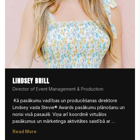
LINDSEY BRILL
Director of Event Management & Production
 Kā pasākumu vadības un producēšanas direktore 
Lindsey vada Stevie® Awards pasākumu plānošanu un 
norisi visā pasaulē. Viņa arī koordinē virtuālos 
pasākumus un mārketinga aktivitātes saistībā ar 
Women|Future Webinar sēriju. Lindsey sāka savu 
Read More
karjeru pasākumu plānošanā Clemson Universitātē, kur 