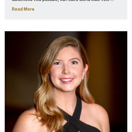
novatoriskus un neparastus darbus savā darbavietā, 
Read More
Maikls 2002. gadā dibināja Stevie® Awards. Nosaukums 
Stevie cēlies no grieķu vārda Stefanos, kas nozīmē 
"kronēts".

Maikla apņēmība godināt izcilību radās laikā, kad viņš 
bija viceprezidents The New York Festivals, kas 
organizē dažus no pasaules lielākajiem 
starptautiskajiem konkursiem kino, televīzijas, reklāmas 
un citu mediju jomā. Viņa vadībā no 1982. līdz 1988. 
gadam The New York Festivals ievērojami paplašināja 
savu globālo ietekmi, pievienojot jaunus konkursus 
tādās jomās kā radio un drukātā reklāma.

Maikls ir ieguvis bakalaura grādu mākslā Fordhamas 
Universitātē Ņujorkā un maģistra grādu 
uzņēmējdarbības vadībā Džordža Meisona 
Universitātē Fērfaksā, Virdžīnijā. 