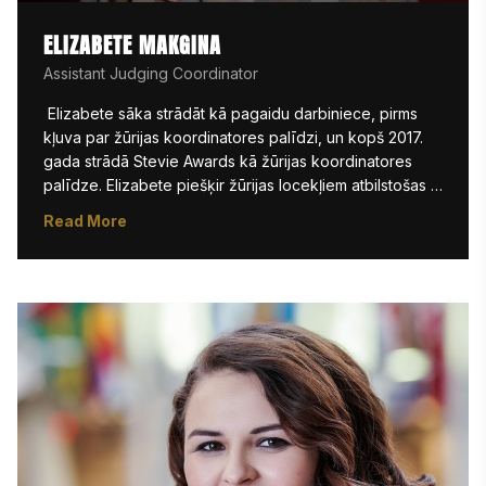
ELIZABETE MAKGINA
Assistant Judging Coordinator
 Elizabete sāka strādāt kā pagaidu darbiniece, pirms 
kļuva par žūrijas koordinatores palīdzi, un kopš 2017. 
gada strādā Stevie Awards kā žūrijas koordinatores 
palīdze. Elizabete piešķir žūrijas locekļiem atbilstošas 
kategorijas un pārrauga žūrijas darbu. Tā kā Stevie 
Read More
Awards programmām nepieciešams arvien lielāks 
žūrijas locekļu skaits, viņai ir arī svarīga loma katra 
žūrijas locekļa darba rezultātu reģistrēšanā. Elizabete 
parasti ir sastopama Stevie Awards pasākumos Ņujorkā, 
palīdzot biļešu kasē vai interviju stacijā. 