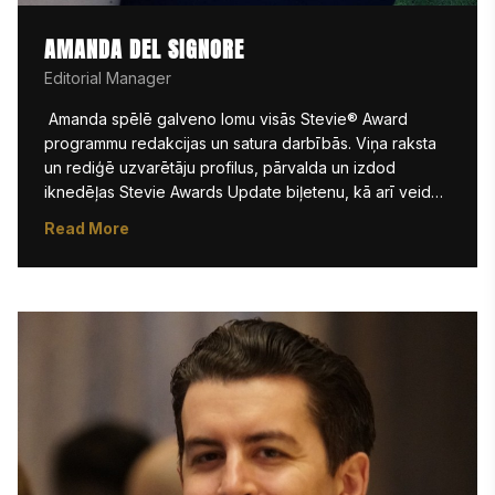
AMANDA DEL SIGNORE
Editorial Manager
 Amanda spēlē galveno lomu visās Stevie® Award 
programmu redakcijas un satura darbībās. Viņa raksta 
un rediģē uzvarētāju profilus, pārvalda un izdod 
iknedēļas Stevie Awards Update biļetenu, kā arī veido 
scenārijus apbalvošanas ceremonijām. Kā pieredzējusi 
Read More
digitālā redaktore, viņa ir atbildīga par tīmekļa lapu 
izveidi un atjaunināšanu, nodrošinot savlaicīgu un 
precīzu saturu Stevie Awards Inc. tīmekļa vietnē. 
Amanda arī piedalās mārketinga darbā, rakstot blogu, 
pārskatot saturu un sniedzot praktisku atbalstu e-pasta 
kampaņām un sociālajiem tīkliem.

Viņa regulāri atbalsta īpašas iniciatīvas, tostarp 
Women|Future Webinars, un sadarbojas ar dažādiem 
departamentiem, lai ievērotu redakcionālos termiņus un 
uzturētu zīmola standartus. Amanda ir ieguvusi 