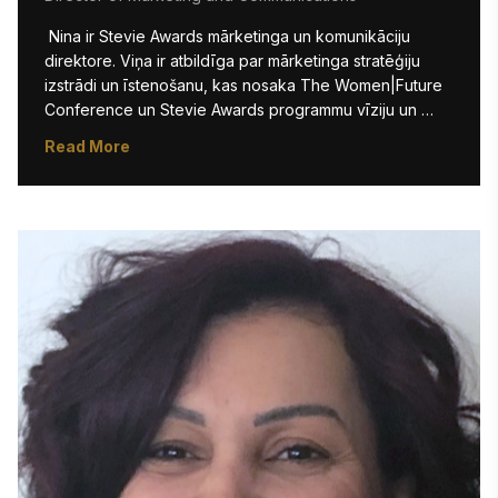
 Nina ir Stevie Awards mārketinga un komunikāciju 
direktore. Viņa ir atbildīga par mārketinga stratēģiju 
izstrādi un īstenošanu, kas nosaka The Women|Future 
Conference un Stevie Awards programmu vīziju un 
attīstību. Pirms pievienošanās Stevie Awards, Nina 
Read More
piecus gadus strādāja par mārketinga menedžeri B2B 
konferencēs, izstādēs un pasākumos IT nozarē. Viņas 
pieredze satura rakstīšanā, pasākumu plānošanā un 
sociālo tīklu mārketingā nodrošina viņai daudzveidīgas 
prasmes.

Nina ir absolvējusi Muhlenberg College Allentownā, 
Pensilvānijā, iegūstot bakalaura grādu 
uzņēmējdarbības vadībā ar specializāciju mārketingā. 
Viņa ir bijusi koledžas sportiste un komandas kapteine 
ar dabisku tieksmi uz panākumiem. 