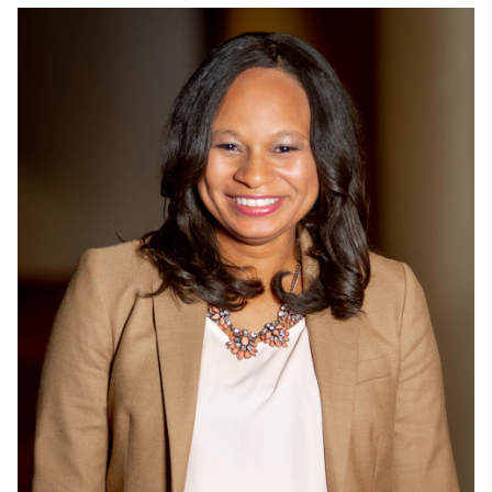
ikdienas darbu un inovācijām.

Maggie ir ieguvusi bakalaura grādu dabaszinātnēs 
Džeimsa Madisona universitātē un maģistra grādu 
uzņēmējdarbības vadībā Džordža Meisona 
universitātē, abas atrodas Virdžīnijā. 