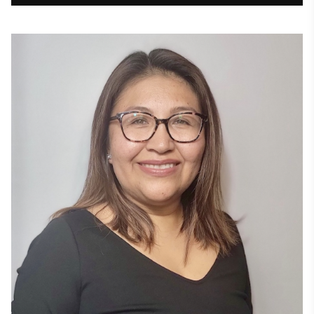
ieguvusi mārketinga bakalaura grādu. Pēdējo 10 gadu 
laikā viņas mīlestība pret loģistiku un radošo produkciju 
ir uzplaukusi, jo viņa ir veidojusi dinamisku karjeru 
viesnīcu, viesmīlības un korporatīvajā sektorā. Brīvajā 
laikā viņa nodarbojas ar fotogrāfiju, atpūšas uz ūdens 
un spēlējas ar savu enerģisko kucēnu Sonny! 