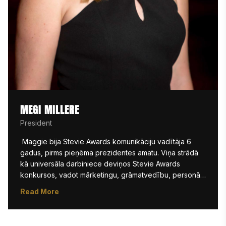
MEGI MILLERE
President
 Maggie bija Stevie Awards komunikāciju vadītāja 6 
gadus, pirms pieņēma prezidentes amatu. Viņa strādā 
kā universāla darbiniece deviņos Stevie Awards 
konkursos, vadot mārketingu, grāmatvedību, personāla 
darbu un citus jautājumus kopā ar saviem brīnišķīgajiem 
Read More
kolēģiem, kas uzskaitīti zemāk. Viņai patīk, ka Stevie 
Awards ļauj profesionāļiem visā pasaulē, sākot no 
iesācējiem līdz vadītājiem, saņemt atzinību par savu 