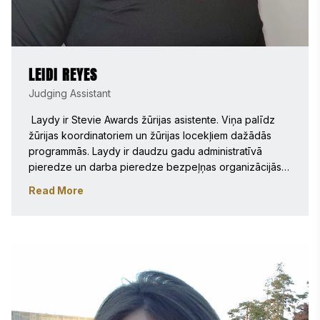
LEIDI REYES
Judging Assistant
 Laydy ir Stevie Awards žūrijas asistente. Viņa palīdz 
žūrijas koordinatoriem un žūrijas locekļiem dažādās 
programmās. Laydy ir daudzu gadu administratīvā 
pieredze un darba pieredze bezpeļņas organizācijās 
un izglītības jomā. Viņa jūtas ļoti iedvesmota, uzzinot 
Read More
par dažādajām inovācijām, ko veic apbalvotie 
uzņēmumi visā pasaulē. Ceļošana, vietējās vēstures 
iepazīšana, saskarsme ar vietējiem iedzīvotājiem un, 
protams, dažādu ēdienu degustēšana ir daži no viņas 
mīļākajiem nodarbošanās veidiem.

Laydy ir absolvējusi Džordža Meisona universitāti, 
iegūstot bakalaura grādu globālajos jautājumos un 