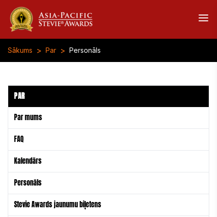
>
>
Sākums
Par
Personāls
PAR
Par mums
FAQ
Kalendārs
Personāls
Stevie Awards jaunumu biļetens