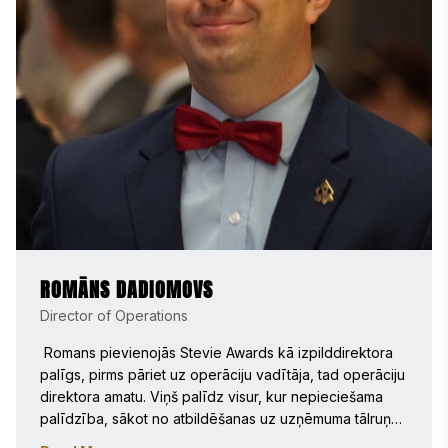
bakalaura grādu angļu valodā Pitsburgas Universitātē–
Džonstaunā un maģistra grādu angļu literatūrā Arcadia 
Universitātē. 
ROMĀNS DADIOMOVS
Director of Operations
 Romans pievienojās Stevie Awards kā izpilddirektora 
palīgs, pirms pāriet uz operāciju vadītāja, tad operāciju 
direktora amatu. Viņš palīdz visur, kur nepieciešama 
palīdzība, sākot no atbildēšanas uz uzņēmuma tālruņa 
zvaniem līdz uzvarētāju paziņojumu un pasta sūtījumu 