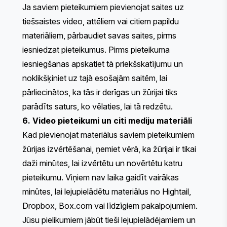
Ja saviem pieteikumiem pievienojat saites uz
tiešsaistes video, attēliem vai citiem papildu
materiāliem, pārbaudiet savas saites, pirms
iesniedzat pieteikumus. Pirms pieteikuma
iesniegšanas apskatiet tā priekšskatījumu un
noklikšķiniet uz tajā esošajām saitēm, lai
pārliecinātos, ka tās ir derīgas un žūrijai tiks
parādīts saturs, ko vēlaties, lai tā redzētu.
6. Video pieteikumi un citi mediju materiāli
Kad pievienojat materiālus saviem pieteikumiem
žūrijas izvērtēšanai, ņemiet vērā, ka žūrijai ir tikai
daži minūtes, lai izvērtētu un novērtētu katru
pieteikumu. Viņiem nav laika gaidīt vairākas
minūtes, lai lejupielādētu materiālus no Hightail,
Dropbox, Box.com vai līdzīgiem pakalpojumiem.
Jūsu pielikumiem jābūt tieši lejupielādējamiem un