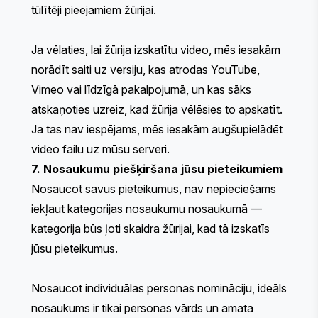
tūlītēji pieejamiem žūrijai.
Ja vēlaties, lai žūrija izskatītu video, mēs iesakām
norādīt saiti uz versiju, kas atrodas YouTube,
Vimeo vai līdzīgā pakalpojumā, un kas sāks
atskaņoties uzreiz, kad žūrija vēlēsies to apskatīt.
Ja tas nav iespējams, mēs iesakām augšupielādēt
video failu uz mūsu serveri.
7. Nosaukumu piešķiršana jūsu pieteikumiem
Nosaucot savus pieteikumus, nav nepieciešams
iekļaut kategorijas nosaukumu nosaukumā —
kategorija būs ļoti skaidra žūrijai, kad tā izskatīs
jūsu pieteikumus.
Nosaucot individuālas personas nomināciju, ideāls
nosaukums ir tikai personas vārds un amata