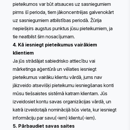
pieteikumos var būt atsauces uz sasniegumiem
pirms šī perioda, tiem jākoncentrējas galvenokārt
uz sasniegumiem atbilstības periodā. Žūrija
nepiešķirs augstus punktus jūsu pieteikumiem, ja
tie neatbilst šim nosacījumam.
4. Kā iesniegt pieteikumus vairākiem
klientiem
Ja jūs strādājat sabiedrisko attiecību vai
mārketinga aģentūrā un vēlaties iesniegt
pieteikumus vairāku klientu vārdā, jums nav
jāizveido atsevišķi pieteikumu iesniegšanas konti
mūsu tiešsaistes sistēmā katram klientam. Jūs
izveidosiet kontu savas organizācijas vārdā, un
katrā izveidotajā nominācijā būs vieta, kur iesniegt
informāciju par savu(-iem) klientu(-iem).
5. Pārbaudiet savas saites