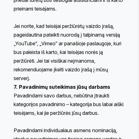
prieinami teisėjams.
Jei norite, kad teisėjai peržiūrėtų vaizdo įrašą,
pageidautina pateikti nuorodą į talpinamą versiją
„YouTube“, „Vimeo“ ar panašioje paslaugoje, kuri
bus paleista iš karto, kai teisėjas norės ją
peržiūrėti. Jei tai visiškai neįmanoma,
rekomenduojame įkelti vaizdo įrašą į mūsų
serverį.
7. Pavadinimų suteikimas jūsų darbams
Pavadindami savo darbus, nebūtina įtraukti
kategorijos pavadinimo – kategorija bus labai aiški
teisėjams, kai jie peržiūrės jūsų darbus.
Pavadindami individualaus asmens nominaciją,
idealus pavadinimas yra tiesiog asmens vardas ir