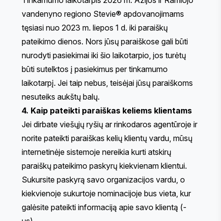
vandenyno regiono Stevie® apdovanojimams
tęsiasi nuo 2023 m. liepos 1 d. iki paraiškų
pateikimo dienos. Nors jūsų paraiškose gali būti
nurodyti pasiekimai iki šio laikotarpio, jos turėtų
būti sutelktos į pasiekimus per tinkamumo
laikotarpį. Jei taip nebus, teisėjai jūsų paraiškoms
nesuteiks aukštų balų.
4. Kaip pateikti paraiškas keliems klientams
Jei dirbate viešųjų ryšių ar rinkodaros agentūroje ir
norite pateikti paraiškas kelių klientų vardu, mūsų
internetinėje sistemoje nereikia kurti atskirų
paraiškų pateikimo paskyrų kiekvienam klientui.
Sukursite paskyrą savo organizacijos vardu, o
kiekvienoje sukurtoje nominacijoje bus vieta, kur
galėsite pateikti informaciją apie savo klientą (-
us).