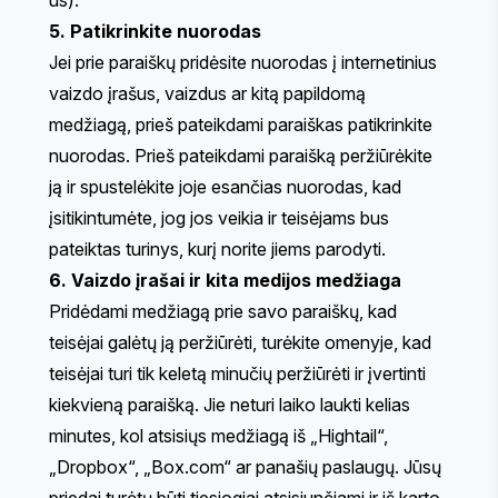
5. Patikrinkite nuorodas
Jei prie paraiškų pridėsite nuorodas į internetinius
vaizdo įrašus, vaizdus ar kitą papildomą
medžiagą, prieš pateikdami paraiškas patikrinkite
nuorodas. Prieš pateikdami paraišką peržiūrėkite
ją ir spustelėkite joje esančias nuorodas, kad
įsitikintumėte, jog jos veikia ir teisėjams bus
pateiktas turinys, kurį norite jiems parodyti.
6. Vaizdo įrašai ir kita medijos medžiaga
Pridėdami medžiagą prie savo paraiškų, kad
teisėjai galėtų ją peržiūrėti, turėkite omenyje, kad
teisėjai turi tik keletą minučių peržiūrėti ir įvertinti
kiekvieną paraišką. Jie neturi laiko laukti kelias
minutes, kol atsisiųs medžiagą iš „Hightail“,
„Dropbox“, „Box.com“ ar panašių paslaugų. Jūsų
priedai turėtų būti tiesiogiai atsisiunčiami ir iš karto