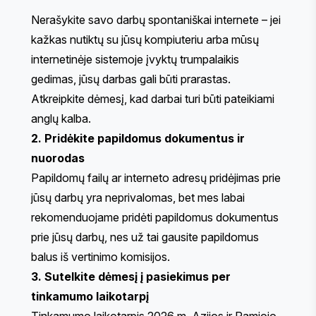
Nerašykite savo darbų spontaniškai internete – jei
kažkas nutiktų su jūsų kompiuteriu arba mūsų
internetinėje sistemoje įvyktų trumpalaikis
gedimas, jūsų darbas gali būti prarastas.
Atkreipkite dėmesį, kad darbai turi būti pateikiami
anglų kalba.
2. Pridėkite papildomus dokumentus ir
nuorodas
Papildomų failų ar interneto adresų pridėjimas prie
jūsų darbų yra neprivalomas, bet mes labai
rekomenduojame pridėti papildomus dokumentus
prie jūsų darbų, nes už tai gausite papildomus
balus iš vertinimo komisijos.
3. Sutelkite dėmesį į pasiekimus per
tinkamumo laikotarpį
Tinkamumo laikotarpis 2026 m. Azijos ir Ramiojo