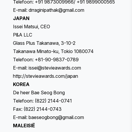
Telefoon: +91 9873009966/ +91 9899000565
E-mail:
drraginipathak@gmail.com
JAPAN
Issei Matsui, CEO
P&A LLC
Glass Plus Takanawa, 3-10-2
Takanawa Minato-ku, Tokio 1080074
Telefoon: +81-90-9837-0789
E-mail:
issei@stevieawards.com
http://stevieawards.com/japan
KOREA
De heer Bae Seog Bong
Telefoon: (822) 2144-0741
Fax: (822) 2144-0743
E-mail:
baeseogbong@gmail.com
MALEISIË