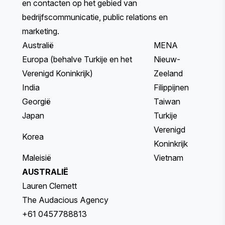
en contacten op het gebied van
bedrijfscommunicatie, public relations en
marketing.
Australië
MENA
Europa (behalve Turkije en het
Nieuw-
Verenigd Koninkrijk)
Zeeland
India
Filippijnen
Georgië
Taiwan
Japan
Turkije
Verenigd
Korea
Koninkrijk
Maleisië
Vietnam
AUSTRALIË
Lauren Clemett
The Audacious Agency
+61 0457788813