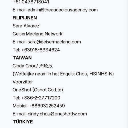
+61 0478718041
E-mail:
admin@theaudaciousagency.com
FILIPIJNEN
Sara Alvarez
GeiserMaclang Network
E-mail:
sara@geisermaclang.com
Tel: +63918-8334624
TAIWAN
Cindy Chou/ 周欣欣
(Wettelijke naam in het Engels: Chou, HSINHSIN)
Voorzitter
OneShot (Oshot Co.Ltd)
Tel: +886-2-27717200
Mobiel: +886932252459
E-mail:
cindy.chou@oneshottw.com
TÜRKIYE