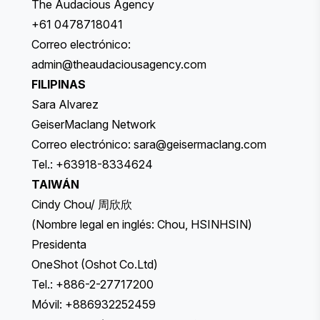
The Audacious Agency
+61 0478718041
Correo electrónico:
admin@theaudaciousagency.com
FILIPINAS
Sara Alvarez
GeiserMaclang Network
Correo electrónico:
sara@geisermaclang.com
Tel.: +63918-8334624
TAIWÁN
Cindy Chou/ 周欣欣
(Nombre legal en inglés: Chou, HSINHSIN)
Presidenta
OneShot (Oshot Co.Ltd)
Tel.: +886-2-27717200
Móvil: +886932252459