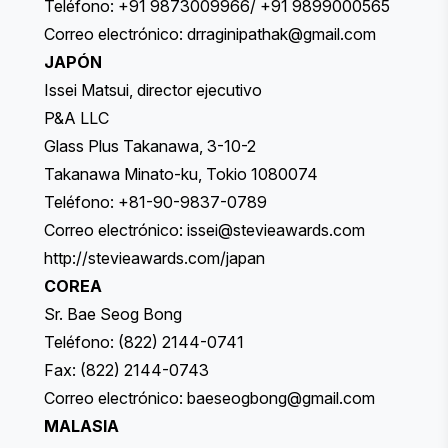
Teléfono: +91 9873009966/ +91 9899000565
Correo electrónico:
drraginipathak@gmail.com
JAPÓN
Issei Matsui, director ejecutivo
P&A LLC
Glass Plus Takanawa, 3-10-2
Takanawa Minato-ku, Tokio 1080074
Teléfono: +81-90-9837-0789
Correo electrónico:
issei@stevieawards.com
http://stevieawards.com/japan
COREA
Sr. Bae Seog Bong
Teléfono: (822) 2144-0741
Fax: (822) 2144-0743
Correo electrónico:
baeseogbong@gmail.com
MALASIA