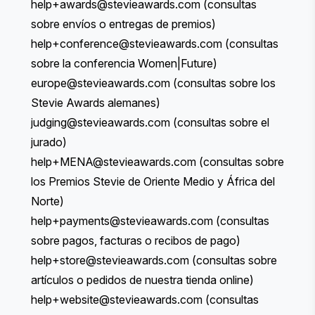
help+awards@stevieawards.com
(consultas
sobre envíos o entregas de premios)
help+conference@stevieawards.com
(consultas
sobre la conferencia Women|Future)
europe
@stevieawards.com
(consultas sobre los
Stevie Awards alemanes)
judging@stevieawards.com
(consultas sobre el
jurado)
help+MENA@stevieawards.com
(consultas sobre
los Premios Stevie de Oriente Medio y África del
Norte)
help+payments@stevieawards.com
(consultas
sobre pagos, facturas o recibos de pago)
help+store@stevieawards.com
(consultas sobre
artículos o pedidos de nuestra
tienda online
)
help+website@stevieawards.com
(consultas