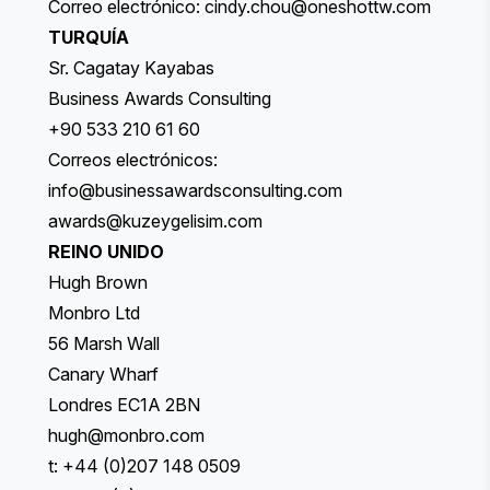
Correo electrónico:
cindy.chou@oneshottw.com
TURQUÍA
Sr. Cagatay Kayabas
Business Awards Consulting
+90 533 210 61 60
Correos electrónicos:
info@businessawardsconsulting.com
awards@kuzeygelisim.com
REINO UNIDO
Hugh Brown
Monbro Ltd
56 Marsh Wall
Canary Wharf
Londres EC1A 2BN
hugh@monbro.com
t: +44 (0)207 148 0509