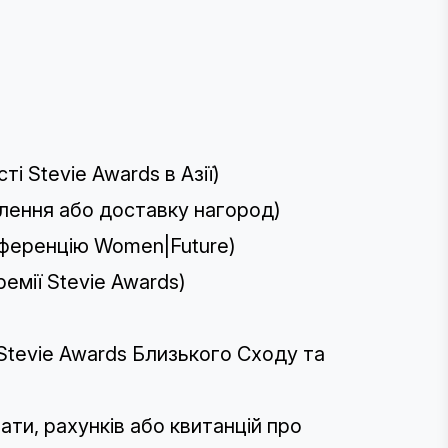
і Stevie Awards в Азії)
лення або доставку нагород)
нференцію Women|Future)
емії Stevie Awards)
)
Stevie Awards Близького Сходу та
ти, рахунків або квитанцій про