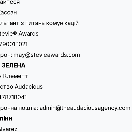
айтеся
Хассан
льтант з питань комунікацій
tevie® Awards
79001 1021
рон:
may@stevieawards.com
 ЗЕЛЕНА
н Клеметт
ство Audacious
478718041
ронна пошта:
admin@theaudaciousagency.com
піни
Alvarez