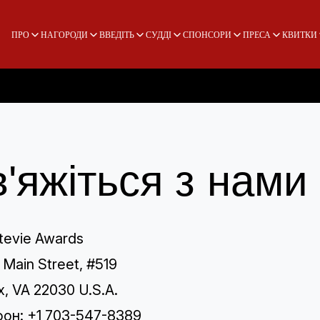
ПРО
НАГОРОДИ
ВВЕДІТЬ
СУДДІ
СПОНСОРИ
ПРЕСА
КВИТКИ
в'яжіться з нами
tevie Awards
 Main Street, #519
x, VA 22030 U.S.A.
он: +1 703-547-8389