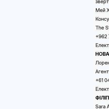
зверт
Мей 
Консу
The S
+962 
Елект
НОВА
Лоре
Агент
+61 0
Елект
ФІЛІП
Sara 