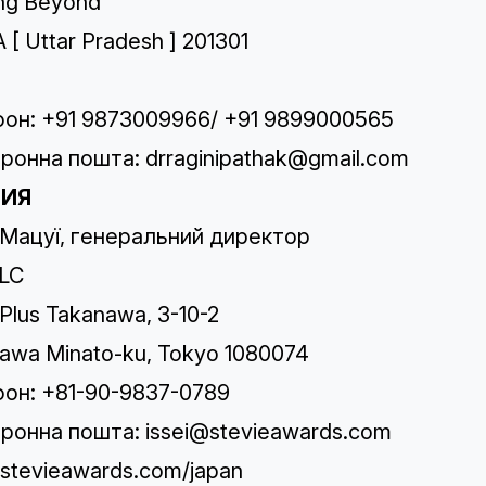
ng Beyond
 [ Uttar Pradesh ] 201301
он: +91 9873009966/ +91 9899000565
ронна пошта:
drraginipathak@gmail.com
НИЯ
 Мацуї, генеральний директор
LC
 Plus Takanawa, 3-10-2
awa Minato-ku, Tokyo 1080074
он: +81-90-9837-0789
ронна пошта:
issei@stevieawards.com
//stevieawards.com/japan