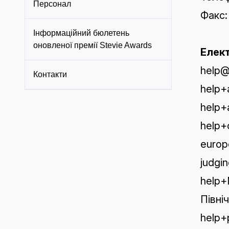
Персонал
Факс:
Інформаційний бюлетень
оновленої премії Stevie Awards
Елек
help@
Контакти
help+
help+
help+
europ
judgi
help
Півні
help+