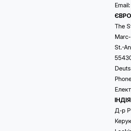
Email:
ЄВРО
The S
Marc-
St.-An
55430
Deuts
Phone
Елект
ІНДІЯ
Д-р Р
Керу