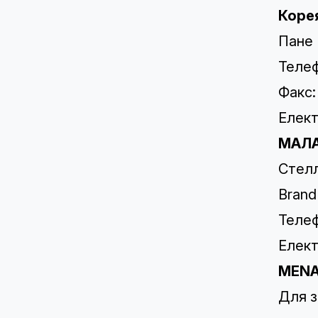
Коре
Пане 
Телеф
Факс:
Елект
МАЛА
Стелл
Brand
Телеф
Елект
MEN
Для з