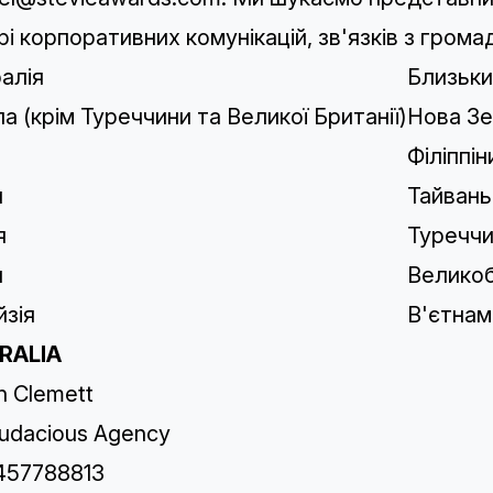
рі корпоративних комунікацій, зв'язків з гром
алія
Близьки
а (крім Туреччини та Великої Британії)
Нова Зе
Філіппін
я
Тайвань
я
Туречч
я
Великоб
зія
В'єтнам
RALIA
n Clemett
udacious Agency
457788813