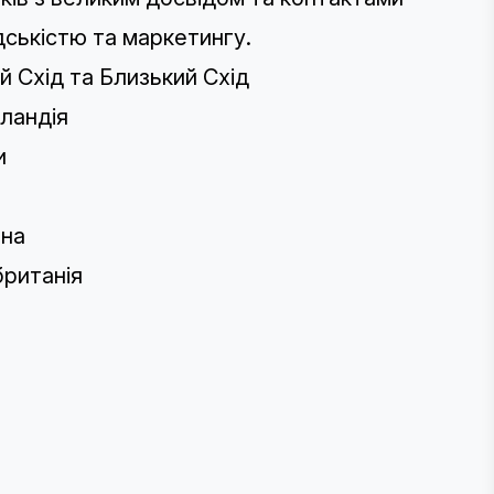
адськістю та маркетингу.
й Схід та Близький Схід
ландія
и
ина
ританія