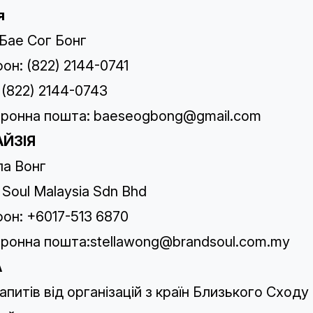
я
Бае Сог Бонг
он: (822) 2144-0741
 (822) 2144-0743
ронна пошта:
baeseogbong@gmail.com
ЙЗІЯ
а Вонг
 Soul Malaysia Sdn Bhd
он: +6017-513 6870
ронна пошта:
stellawong@brandsoul.com.my
A
апитів від організацій з країн Близького Сходу 