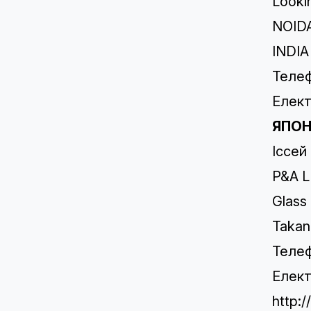
Looki
NOIDA
INDIA
Телеф
Елект
ЯПО
Іссей
P&A L
Glass
Takan
Телеф
Елект
http: