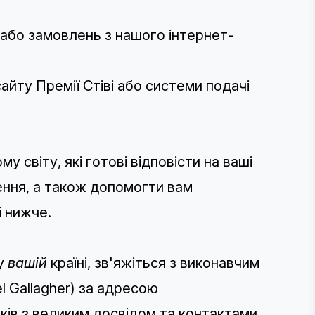
 або замовлень з нашого
інтернет-
айту Премії Стіві або системи подачі
му світу, які готові відповісти на ваші
ення, а також допомогти вам
і нижче.
 у
вашій
країні, зв'яжіться з виконавчим
l Gallagher) за адресою
ків з великим досвідом та контактами