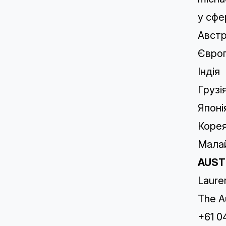
у сфе
Австр
Європ
Індія
Грузі
Японі
Коре
Малай
AUST
Laure
The A
+61 0