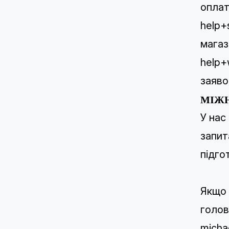
оплат
help+
магаз
help+
заяво
МІЖН
У нас
запит
підго
Якщо 
голов
micha