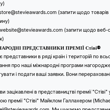
у)
store@stevieawards.com
(запити щодо товарів
ину
)
website@stevieawards.com
(запити щодо веб-с
к)
АРОДНІ ПРЕДСТАВНИКИ ПРЕМІЇ Стіві®
 є представники в ряді країн і територій по всьо
ання про наші міжнародні програми нагородж
тувати і подати ваші заявки. Вони перерахован
ви зацікавлені в представництві премії "Стіві"
ою премії "Стіві" Майклом Галлахером (Michae
el@stevieawards.com
. Ми шукаємо представни