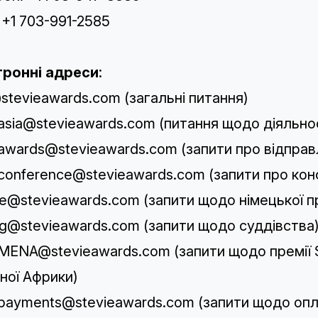
 +1 703-991-2585
тронні адреси
:
stevieawards.com
(загальні питання)
asia@stevieawards.com
(питання щодо діяльност
awards@stevieawards.com
(запити про відправ
conference@stevieawards.com
(запити про ко
e
@stevieawards.com
(запити щодо німецької пр
ng@stevieawards.com
(запити щодо суддівства
+MENA@stevieawards.com
(запити щодо премії 
чної Африки)
payments@stevieawards.com
(запити щодо опла