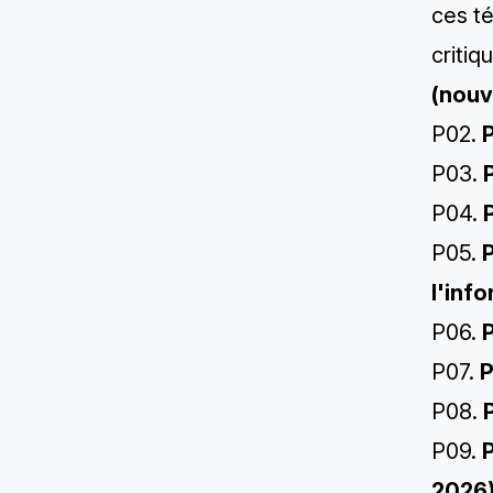
ces t
critiq
(nouv
P02.
P
P03.
P04.
P05.
P
l'inf
P06.
P
P07.
P
P08.
P09.
P
2026