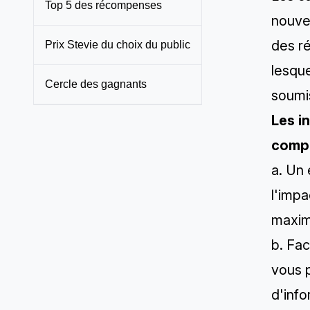
Top 5 des récompenses
nouvea
des ré
Prix Stevie du choix du public
lesque
Cercle des gagnants
soumi
Les i
comp
a. Un 
l'impa
maxim
b. Fa
vous 
d'info