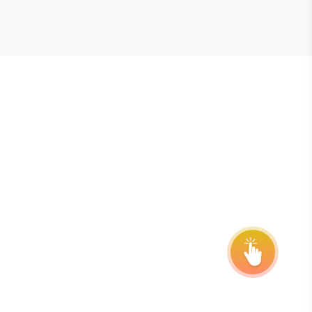
E STEVIE® AWARDS
onsor
ntact Us
quest Your Entry Kit