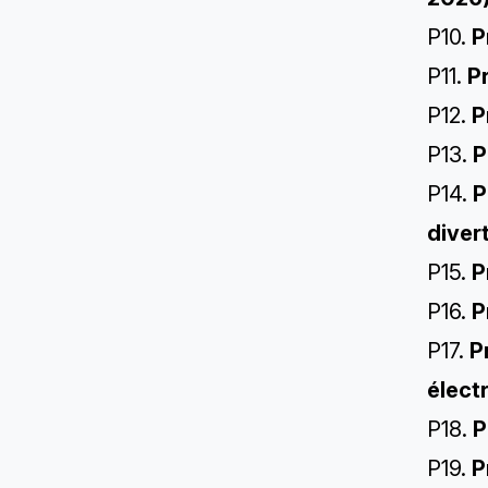
P10.
P
P11.
P
P12.
P
P13.
P
P14.
P
diver
P15.
Pr
P16.
P
P17.
P
élect
P18.
P
P19.
P