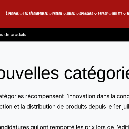
À PROPOS
LES RÉCOMPENSES
ENTRER
JUGES
SPONSORS
PRESSE
BILLETS
M
es de produits
uvelles catégori
tégories récompensent l'innovation dans la conce
tion et la distribution de produits depuis le 1er jui
ndidatures qui ont remporté les prix lors de l'éd