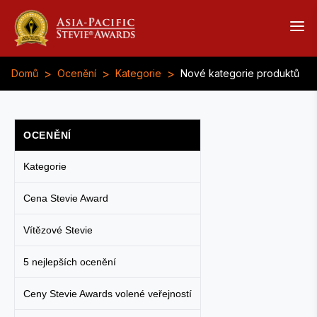
>
>
>
Domů
Ocenění
Kategorie
Nové kategorie produktů
OCENĚNÍ
Kategorie
Cena Stevie Award
Vítězové Stevie
5 nejlepších ocenění
Ceny Stevie Awards volené veřejností