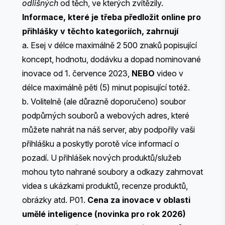
odlišných
od těch, ve kterých zvítězily.
Informace, které je třeba předložit online pro
přihlášky v těchto kategoriích, zahrnují
a. Esej v délce maximálně 2 500 znaků popisující
koncept, hodnotu, dodávku a dopad nominované
inovace od 1. července 2023,
NEBO
video v
délce maximálně pěti (5) minut popisující totéž.
b. Volitelně (ale důrazně doporučeno) soubor
podpůrných souborů a webových adres, které
můžete nahrát na náš server, aby podpořily vaši
přihlášku a poskytly porotě více informací o
pozadí. U přihlášek nových produktů/služeb
mohou tyto nahrané soubory a odkazy zahrnovat
videa s ukázkami produktů, recenze produktů,
obrázky atd. P01.
Cena za inovace v oblasti
umělé inteligence (novinka pro rok 2026)