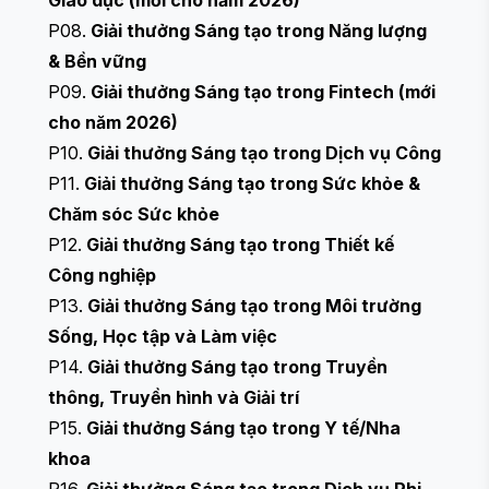
P08.
Giải thưởng Sáng tạo trong Năng lượng
& Bền vững
P09.
Giải thưởng Sáng tạo trong Fintech (mới
cho năm 2026)
P10.
Giải thưởng Sáng tạo trong Dịch vụ Công
P11.
Giải thưởng Sáng tạo trong Sức khỏe &
Chăm sóc Sức khỏe
P12.
Giải thưởng Sáng tạo trong Thiết kế
Công nghiệp
P13.
Giải thưởng Sáng tạo trong Môi trường
Sống, Học tập và Làm việc
P14.
Giải thưởng Sáng tạo trong Truyền
thông, Truyền hình và Giải trí
P15.
Giải thưởng Sáng tạo trong Y tế/Nha
khoa
P16.
Giải thưởng Sáng tạo trong Dịch vụ Phi