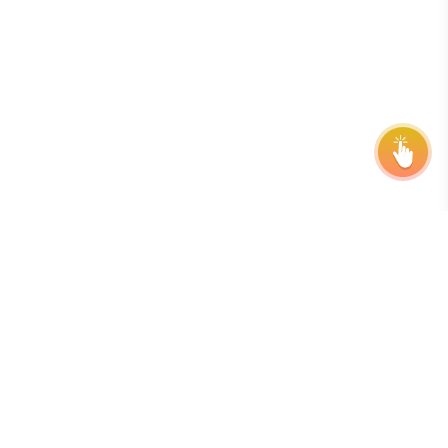
Contact Us
Request Your Entry Kit