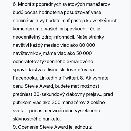
6. Mnohí z popredných svetových manažérov
budú počas hodnotenia posudzovať vaše
nominácie a vy budete mať prístup ku všetkým ich
komentárom o vašich príspevkoch – čo je
neoceniteľný zdroj informácií. Naše stránky
navštívi každý mesiac viac ako 80 000
návštevníkov, máme viac ako 50 000
odberateľov týždenného e-mailového
spravodajstva a tisíce sledovateľov na
Facebooku, LinkedIn a Twitteri. 8. Ak vyhráte
cenu Stevie Award, budete mať možnosť
predniesť
30-sekundový ďakovný prejav
... pred
publikom viac ako 300 manažérov z celého
sveta... počas medzinárodne vysielaného
slávnostného banketu.
9. Ocenenie
Stevie Award
je jednou z