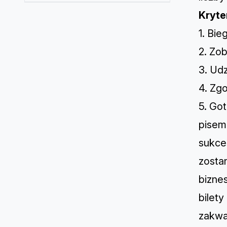
Kryte
1. Bie
2. Zo
3. Udz
4. Zg
5. Go
pisemn
sukces
zosta
bizne
bilet
zakwa