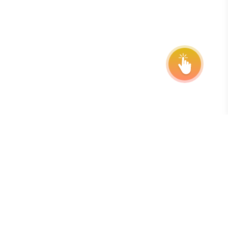
Zapisz się do naszego newslettera
Najlepszym sposobem, aby być na bieżąco z terminami,