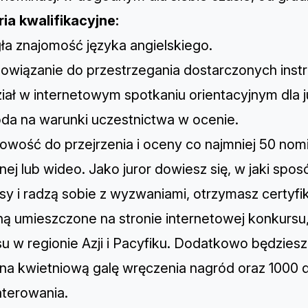
ria kwalifikacyjne:
gła znajomość języka angielskiego.
bowiązanie do przestrzegania dostarczonych instr
iał w internetowym spotkaniu orientacyjnym dla j
oda na
warunki uczestnictwa w ocenie
.
towość do przejrzenia i oceny co najmniej 50 nom
ej lub wideo. Jako juror dowiesz się, w jaki spos
y i radzą sobie z wyzwaniami, otrzymasz certyfika
ną umieszczone na stronie internetowej konkursu
su w regionie Azji i Pacyfiku. Dodatkowo będzie
y na kwietniową galę wręczenia nagród oraz 1000 
terowania.