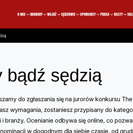
O NAS
NAGRODY
WEJDŹ
SĘDZIOWIE
SPONSORZY
PRASA
BILETY
SKL
dzią
y bądź sędzią
szamy do zgłaszania się na jurorów konkursu The 
iasz wymagania, zostaniesz przypisany do katego
i i branży. Ocenianie odbywa się online, co pozwa
 nominacji w dogodnym dla siebie czasie, od grudn