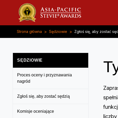
>
>
Strona główna
Sędziowie
Zgłoś się, aby zostać sę
SĘDZIOWIE
T
Proces oceny i przyznawania
nagród
Zapra
Zgłoś się, aby zostać sędzią
spełn
funkcj
Komisje oceniające
liczby