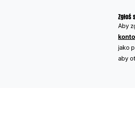
Zgłoś s
Aby zg
konto
jako 
aby o