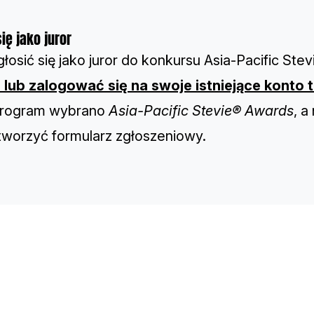
ię jako juror
łosić się jako juror do konkursu Asia-Pacific St
 lub zalogować się na swoje istniejące konto t
program wybrano
Asia-Pacific Stevie® Awards
, a
tworzyć formularz zgłoszeniowy.
TH
Sp
Co
Re