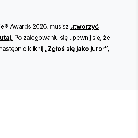
evie® Awards 2026, musisz
utworzyć
utaj
.
Po zalogowaniu się upewnij się, że
 następnie kliknij
„Zgłoś się jako juror”
,
E STEVIE® AWARDS
onsor
ntact Us
quest Your Entry Kit