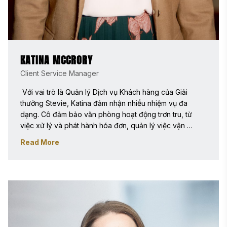
KATINA MCCRORY
Client Service Manager
 Với vai trò là Quản lý Dịch vụ Khách hàng của Giải 
thưởng Stevie, Katina đảm nhận nhiều nhiệm vụ đa 
dạng. Cô đảm bảo văn phòng hoạt động trơn tru, từ 
việc xử lý và phát hành hóa đơn, quản lý việc vận 
chuyển giải thưởng đến xử lý đơn đặt hàng từ cửa hàng. 
Read More
Katina đã làm việc tại Giải thưởng Stevie từ tháng 10 năm 
2014 và đã hỗ trợ trong nhiều lĩnh vực cho tất cả chín 
cuộc thi Giải thưởng Stevie trong suốt năm. Katina tốt 
nghiệp Cử nhân Marketing tại Trường Quản lý Wallace 
E. Carroll thuộc Đại học Boston. 