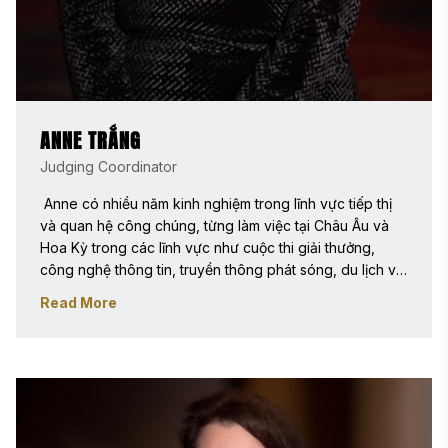
ANNE TRẮNG
Judging Coordinator
 Anne có nhiều năm kinh nghiệm trong lĩnh vực tiếp thị 
và quan hệ công chúng, từng làm việc tại Châu Âu và 
Hoa Kỳ trong các lĩnh vực như cuộc thi giải thưởng, 
công nghệ thông tin, truyền thông phát sóng, du lịch và 
giải trí, cũng như sản phẩm tiêu dùng. Sau khi điều hành 
Read More
công ty quan hệ công chúng của riêng mình tại London, 
Anh, Anne chuyển đến Hoa Kỳ và gia nhập Stevie 
Awards vào năm 2006, nơi cô viết bài cho blog và bản 
tin trực tuyến. Hiện nay, cô là Trưởng ban Giám khảo, 
chịu trách nhiệm tổ chức và giám sát các ban giám khảo 
quốc tế cho tất cả các cuộc thi Stevie Awards. Anne sở 
hữu Chứng chỉ Quản trị Kinh doanh từ Trường Đại học 