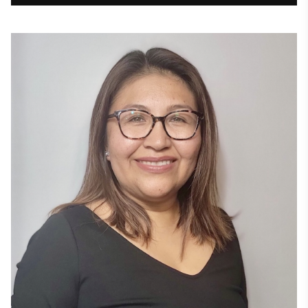
Clemson, nơi cô tốt nghiệp Cử nhân Khoa học về Tiếp 
thị. Trong 10 năm qua, niềm đam mê của cô đối với cả 
logistics và sản xuất sáng tạo đã phát triển mạnh mẽ khi 
cô xây dựng một sự nghiệp đa dạng trải dài qua các 
lĩnh vực khách sạn, du lịch và doanh nghiệp. Trong thời 
gian rảnh rỗi, cô thích chụp ảnh, thư giãn trên mặt nước 
và chơi đùa với chú chó con năng động của mình, 
Sonny! 