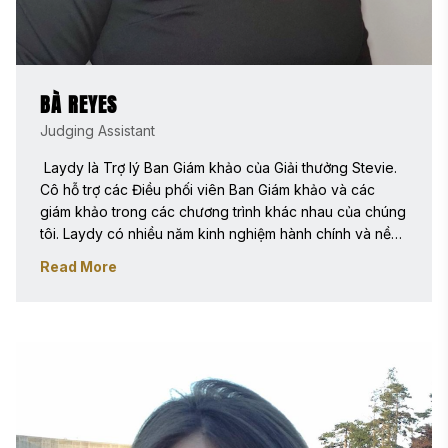
BÀ REYES
Judging Assistant
 Laydy là Trợ lý Ban Giám khảo của Giải thưởng Stevie. 
Cô hỗ trợ các Điều phối viên Ban Giám khảo và các 
giám khảo trong các chương trình khác nhau của chúng 
tôi. Laydy có nhiều năm kinh nghiệm hành chính và nền 
tảng làm việc với các tổ chức phi lợi nhuận và giáo dục. 
Read More
Cô cảm thấy rất hứng thú khi tìm hiểu về các sáng kiến 
đổi mới mà các doanh nghiệp đoạt giải đang thực hiện 
trên toàn thế giới. Du lịch, tìm hiểu lịch sử của khu vực, 
tương tác với người dân địa phương và tất nhiên, thưởng 
thức các món ăn khác nhau là những điều cô yêu thích.

Laydy tốt nghiệp Đại học George Mason với bằng Cử 
nhân Nghệ thuật về Các Vấn đề Toàn cầu và Chuyên 