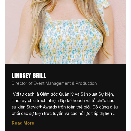
LINDSEY BRILL
Director of Event Management & Production
 Với tư cách là Giám đốc Quản lý và Sản xuất Sự kiện, 
Lindsey chịu trách nhiệm lập kế hoạch và tổ chức các 
sự kiện Stevie® Awards trên toàn thế giới. Cô cũng điều 
phối các sự kiện trực tuyến và các nỗ lực tiếp thị liên 
quan đến chuỗi webinar Women|Future. Lindsey bắt 
Read More
đầu sự nghiệp lập kế hoạch sự kiện tại Đại học 