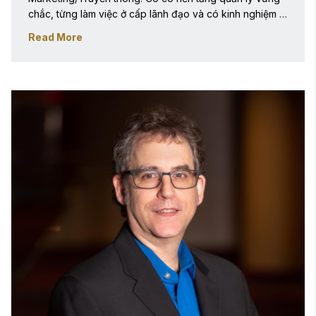
chắc, từng làm việc ở cấp lãnh đạo và có kinh nghiệm 
làm việc đa ngành. May tự hào về kỹ năng chiến lược và 
Read More
tầm nhìn của mình, có thể xây dựng và triển khai các kế 
hoạch phức tạp trong vai trò của mình. Cô có thành tích 
đã được chứng minh trong việc hỗ trợ trực tiếp các nhu 
cầu kinh doanh. May quảng bá Chương trình Giải 
thưởng Stevie khu vực Trung Đông và Bắc Phi cho 18 
quốc gia trong khu vực Trung Đông và Bắc Phi bằng 
cách cung cấp hỗ trợ cho các ứng viên và hoạt động 
tiếp thị cho giải thưởng và các nhà tài trợ của nó. 