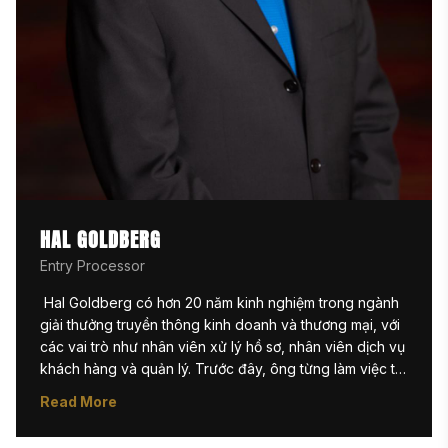
HAL GOLDBERG
Entry Processor
 Hal Goldberg có hơn 20 năm kinh nghiệm trong ngành 
giải thưởng truyền thông kinh doanh và thương mại, với 
các vai trò như nhân viên xử lý hồ sơ, nhân viên dịch vụ 
khách hàng và quản lý. Trước đây, ông từng làm việc tại 
New York Festivals, nơi ông xử lý hàng nghìn hồ sơ mỗi 
Read More
năm và cung cấp hỗ trợ kỹ thuật cho các ứng viên tham 
gia các cuộc thi của liên hoan. Hiện nay, ông đang thực 