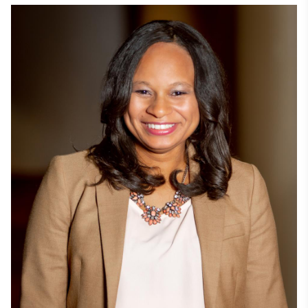
lý, được công nhận cho những nỗ lực hàng ngày và sự 
sáng tạo của họ.

Maggie tốt nghiệp Cử nhân Khoa học tại Đại học James 
Madison và Thạc sĩ Quản trị Kinh doanh tại Đại học 
George Mason, cả hai đều nằm ở Virginia. 