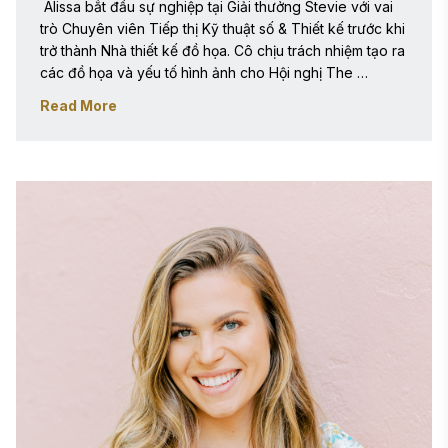
 Alissa bắt đầu sự nghiệp tại Giải thưởng Stevie với vai 
trò Chuyên viên Tiếp thị Kỹ thuật số & Thiết kế trước khi 
trở thành Nhà thiết kế đồ họa. Cô chịu trách nhiệm tạo ra 
các đồ họa và yếu tố hình ảnh cho Hội nghị The 
Women|Future và chương trình Giải thưởng Stevie, 
Read More
đồng thời quản lý các nỗ lực tiếp thị kỹ thuật số. Từ 
brochure, hình ảnh trên mạng xã hội đến các chiến dịch 
quảng cáo, Alissa luôn ưu tiên tính chuyên nghiệp và sự 
rõ ràng. Trước đó, Alissa từng là Quản lý Thiết kế và 
Điều phối viên Tiếp thị trong ngành khách sạn và phi lợi 
nhuận.

Alissa có chứng chỉ về Tiếp thị Xã hội và tốt nghiệp Cử 
nhân Mỹ thuật chuyên ngành Thiết kế Đồ họa tại Trường 
Nghệ thuật của Đại học Virginia Commonwealth. 