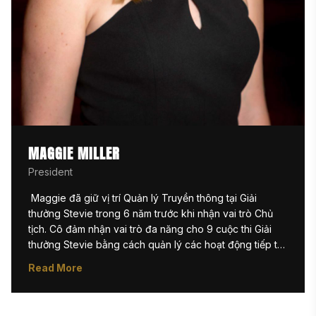
Virginia. 
MAGGIE MILLER
President
 Maggie đã giữ vị trí Quản lý Truyền thông tại Giải 
thưởng Stevie trong 6 năm trước khi nhận vai trò Chủ 
tịch. Cô đảm nhận vai trò đa năng cho 9 cuộc thi Giải 
thưởng Stevie bằng cách quản lý các hoạt động tiếp thị, 
kế toán, nhân sự và nhiều lĩnh vực khác cùng với các 
Read More
đồng nghiệp tài năng được liệt kê bên dưới. Cô yêu 
thích cách Giải thưởng Stevie cho phép các chuyên gia 
trên toàn thế giới, từ cấp độ mới vào nghề đến cấp quản 