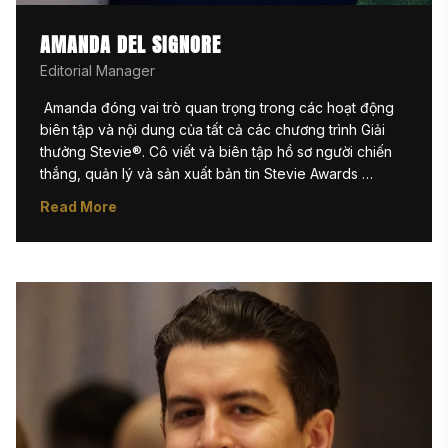
AMANDA DEL SIGNORE
Editorial Manager
 Amanda đóng vai trò quan trọng trong các hoạt động 
biên tập và nội dung của tất cả các chương trình Giải 
thưởng Stevie®. Cô viết và biên tập hồ sơ người chiến 
thắng, quản lý và sản xuất bản tin Stevie Awards 
Update hàng tuần, đồng thời tạo kịch bản cho các lễ 
Read More
trao giải. Với tư cách là biên tập viên kỹ thuật số có kinh 
nghiệm, cô chịu trách nhiệm xây dựng và cập nhật trang 
web, đảm bảo nội dung được đăng tải kịp thời và chính 
xác trên trang web của Stevie Awards Inc. Amanda còn 
đóng góp cho các nỗ lực tiếp thị thông qua việc viết 
blog, đánh giá nội dung, và hỗ trợ trực tiếp cho các 
chiến dịch email và mạng xã hội.

Cô thường xuyên hỗ trợ các sáng kiến đặc biệt, bao 
gồm các hội thảo trực tuyến Women|Future, và hợp tác 
với các bộ phận khác để đáp ứng các mốc thời gian 