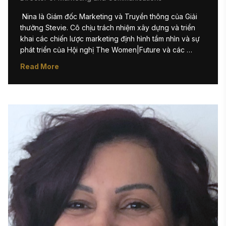
 Nina là Giám đốc Marketing và Truyền thông của Giải 
thưởng Stevie. Cô chịu trách nhiệm xây dựng và triển 
khai các chiến lược marketing định hình tầm nhìn và sự 
phát triển của Hội nghị The Women|Future và các 
chương trình Giải thưởng Stevie. Trước khi gia nhập Giải 
Read More
thưởng Stevie, Nina đã có 5 năm kinh nghiệm làm Quản 
lý Marketing cho các hội nghị, triển lãm thương mại và 
sự kiện trong ngành công nghệ thông tin (IT). Nền tảng 
kiến thức về viết nội dung, tổ chức sự kiện và tiếp thị 
truyền thông xã hội giúp cô sở hữu bộ kỹ năng đa dạng.

Nina tốt nghiệp Đại học Muhlenberg tại Allentown, 
Pennsylvania, với bằng Cử nhân Quản trị Kinh doanh và 
chuyên ngành Tiếp thị. Cô từng là vận động viên đại 
học và đội trưởng đội tuyển, có tinh thần cạnh tranh 
mạnh mẽ và khát khao thành công. 