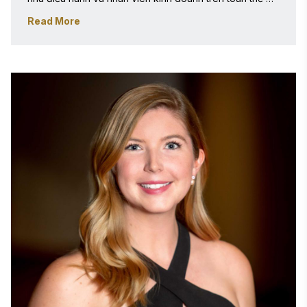
giới, những người hàng ngày âm thầm thực hiện những 
Read More
điều sáng tạo và phi thường tại nơi làm việc, Michael đã 
thành lập Giải thưởng Stevie® vào năm 2002. Tên 
Stevie được lấy từ tên Hy Lạp Stefanos, có nghĩa là 
"được trao vương miện".

Cam kết của Michael trong việc vinh danh sự xuất sắc 
được khơi dậy trong thời gian ông giữ chức Phó Chủ 
tịch của The New York Festivals, đơn vị tổ chức một số 
cuộc thi giải thưởng quốc tế lớn nhất thế giới về điện 
ảnh, truyền hình, quảng cáo và các phương tiện truyền 
thông khác. Dưới sự lãnh đạo của ông từ năm 1982 đến 
1988, The New York Festivals đã mở rộng đáng kể ảnh 
hưởng toàn cầu bằng cách bổ sung các cuộc thi giải 
thưởng mới trong các lĩnh vực như quảng cáo phát 
thanh và in ấn.

Michael tốt nghiệp Cử nhân Nghệ thuật tại Đại học 
Fordham ở Thành phố New York và Thạc sĩ Quản trị 
Kinh doanh tại Đại học George Mason ở Fairfax, 