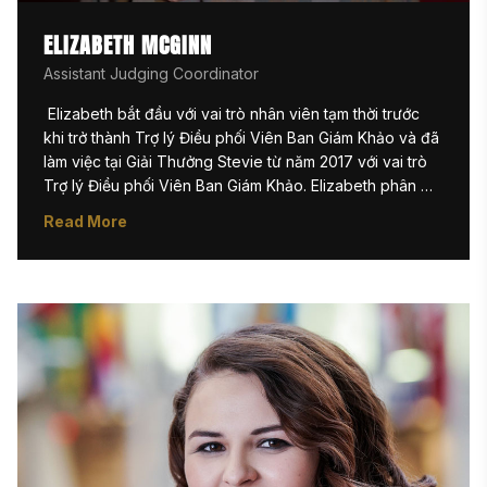
ELIZABETH MCGINN
Assistant Judging Coordinator
 Elizabeth bắt đầu với vai trò nhân viên tạm thời trước 
khi trở thành Trợ lý Điều phối Viên Ban Giám Khảo và đã 
làm việc tại Giải Thưởng Stevie từ năm 2017 với vai trò 
Trợ lý Điều phối Viên Ban Giám Khảo. Elizabeth phân 
công các giám khảo vào các hạng mục phù hợp và 
Read More
giám sát quá trình chấm điểm. Với số lượng giám khảo 
ngày càng tăng cho các chương trình Giải Thưởng 
Stevie, cô cũng đóng vai trò quan trọng trong việc ghi 
chép hiệu suất của từng giám khảo. Elizabeth thường có 
mặt tại các sự kiện Giải Thưởng Stevie ở New York, hỗ 
trợ tại quầy vé hoặc trạm phỏng vấn. 