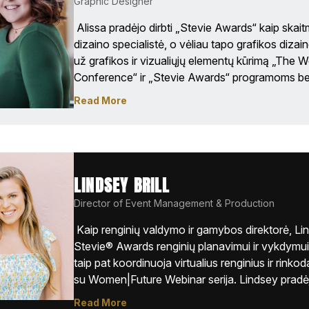
Graphic Designer
 Alissa pradėjo dirbti „Stevie Awards“ kaip skait
dizaino specialistė, o vėliau tapo grafikos dizain
už grafikos ir vizualiųjų elementų kūrimą „The 
Conference“ ir „Stevie Awards“ programoms bei
rinkodaros veiklos valdymą. Nuo brošiūrų ir socia
Read More
vaizdų iki reklamos kampanijų – Alissa teikia pi
profesionalumui ir aiškumui. Anksčiau Alissa dir
rinkodaros koordinatore viešbučių ir ne pelno si
organizacijose.

LINDSEY BRILL
Alissa yra sertifikuota socialinės rinkodaros specia
Director of Event Management & Production
dizaino bakalauro laipsnį, įgytą Virdžinijos Komo
Menų fakultete. 
 Kaip renginių valdymo ir gamybos direktorė, Li
Stevie® Awards renginių planavimui ir vykdymui 
taip pat koordinuoja virtualius renginius ir rinkoda
su Women|Future Webinar serija. Lindsey pradėj
planavimo karjerą Clemson universitete, kur įgijo
Read More