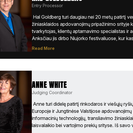
Entry Processor
 Hal Goldberg turi daugiau nei 20 metų patirtį ve
žiniasklaidos apdovanojimų pripažinimo srityje k
tvarkytojas, klientų aptarnavimo specialistas ir a
Anksčiau jis dirbo Niujorko festivaliuose, kur ka
tūkstančius paraiškų, teikė techninę pagalbą dal
Read More
nominuotiems į festivalių konkursus. Dabar jis atl
dalyviams, dalyvaujantiems „Stevie Awards“ apd
konkursuose. 
ANNE WHITE
Judging Coordinator
 Anne turi didelę patirtį rinkodaros ir viešųjų ryšių 
Europoje ir Jungtinėse Valstijose apdovanojimų 
informacinių technologijų, transliavimo žiniasklaid
laisvalaikio bei vartojimo prekių srityse. Iš savo v
agentūros Londone, Jungtinėje Karalystėje, Anne