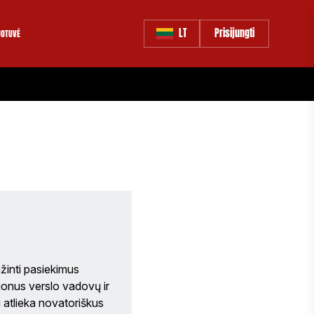
LT
Prisijungti
OTUVĖ
žinti pasiekimus 
jonus verslo vadovų ir 
 atlieka novatoriškus 