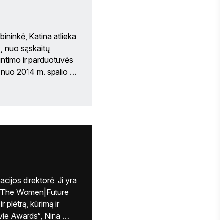
ninkė, Katina atlieka 
ą, nuo sąskaitų 
ntimo ir parduotuvės 
nuo 2014 m. spalio 
e devyniose „Stevie 
 bakalauro laipsnį 
Bostono koledžo Wallace E. Carroll vadybos mokykloje. 
ijos direktorė. Ji yra 
ų „The Women|Future 
plėtrą, kūrimą ir 
vie Awards“, Nina 