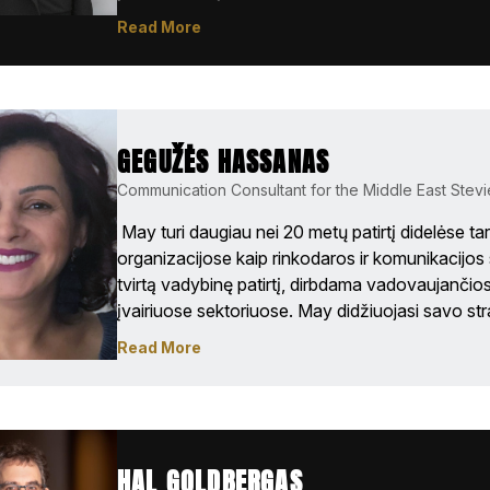
penkerius metus dirbo rinkodaros vadove B2B k
Read More
parodose ir renginiuose IT sektoriuje. Jos patirti
renginių planavimo ir socialinės žiniasklaidos rin
suteikia jai įvairiapusiškų įgūdžių.

Nina baigė Muhlenberg koledžą Allentown, Pensilva
GEGUŽĖS HASSANAS
verslo administravimo bakalauro laipsnį su rinkod
Communication Consultant for the Middle East Stev
Ji yra buvusi koledžo sportininkė ir komandos kap
natūralų siekį sėkmei. 
 May turi daugiau nei 20 metų patirtį didelėse tar
organizacijose kaip rinkodaros ir komunikacijos spe
tvirtą vadybinę patirtį, dirbdama vadovaujančios
įvairiuose sektoriuose. May didžiuojasi savo strat
vizija, todėl savo darbe gali kurti ir įgyvendinti s
Read More
turi patikimą patirtį, aiškiai atitinkančią verslo po
reklamuoja „Stevie Awards“ programą 18-oje Arti
Afrikos šalių, teikdama paramą dalyviams ir rin
apdovanojimams bei jų rėmėjams. 
HAL GOLDBERGAS