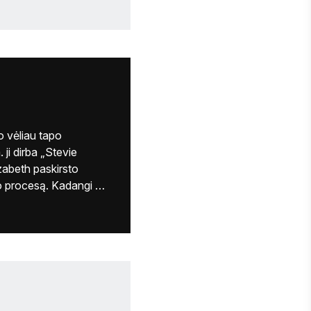
evie Awards“, kur rašė 
škui. Dabar ji yra 
ti tarptautines 
ybose. Anne turi 
orke, ir studijavo 
itete. Ji laisvai 
o vėliau tapo 
i dirba „Stevie 
abeth paskirsto 
mo procesą. Kadangi 
sėjų, ji taip pat 
sėjo veiklos įrašus. 
s“ renginiuose 
Niujorke, kur ji padeda bilietų kasoje arba interviu stotyje. 