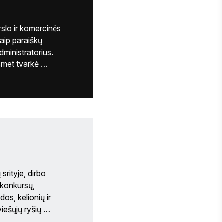
rslo ir komercinės 
aip paraiškų 
dministratorius. 
smet tvarkė 
yviams, 
ieka tą patį darbą 
ovanojimuose ir jų 
srityje, dirbo 
konkursų, 
os, kelionių ir 
iešųjų ryšių 
 persikėlė į 