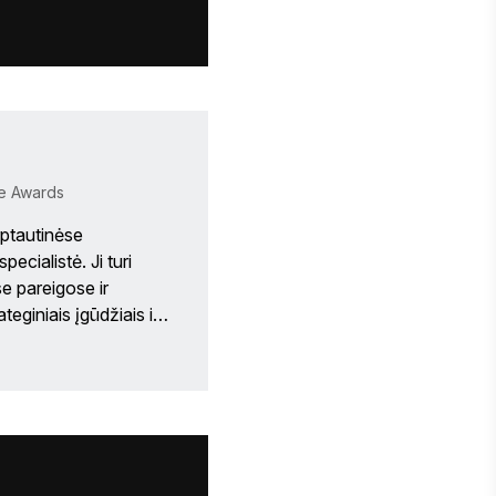
onferencijose, 
s turinio rašymo, 
kodaros srityse 
nijoje, ir įgijo 
aros specializacija. 
ie Awards
itonė, turinti 
ptautinėse 
cialistė. Ji turi 
e pareigose ir 
eginiais įgūdžiais ir 
udėtingus planus. Ji 
reikius. May 
mųjų Rytų ir Šiaurės 
kodaros paramą 