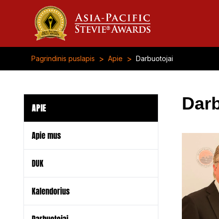
>
>
Pagrindinis puslapis
Apie
Darbuotojai
Darb
APIE
Apie mus
DUK
Kalendorius