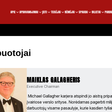
APIE
APDOVANOJIMAI
ĮEITI
TEISĖJAI
RĖMĖJAI
SPAUDA
BILIETAI
PARDU
uotojai
MAIKLAS GALAGHERIS
Executive Chairman
 Michael Gallagher karjera atspindi jo aistrą pripa
įvairiose verslo srityse. Norėdamas pagerbti mili
darbuotojų visame pasaulyje, kurie kasdien tyliai