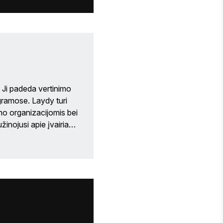
lė logistikai ir 
šką karjerą viešbučių, 
mėgsta fotografuoti, 
atsipalaiduoti prie vandens ir žaisti su savo energingu šuniuku Sonny! 
 Ji padeda vertinimo 
gramose. Laydy turi 
no organizacijomis bei 
užinojusi apie įvairias 
nojimus pelniusios 
dravimas su vietiniais 
 yra kai kurie iš jos 
o humanitarinių 
mokslų bakalaurą tarptautinių santykių srityje bei verslo bakalaurą. 