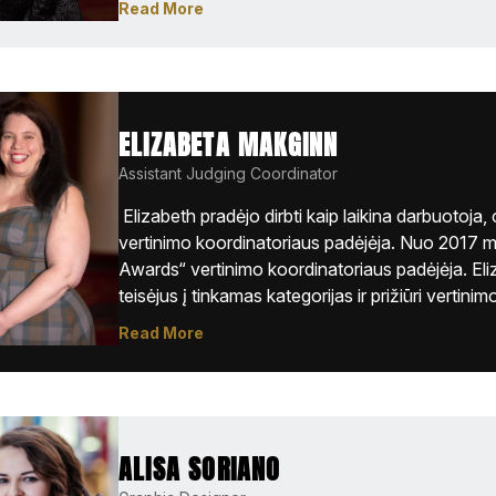
Read More
Jungtines Valstijas ir 2006 m. prisijungė prie „St
straipsnius tinklaraščiui ir internetiniam naujienlai
vertinimo koordinatorė, organizuojanti ir prižiūrin
vertinimo komisijas visose „Stevie Awards“ varž
verslo vadybos sertifikatą iš Baruch College, Niuj
ELIZABETA MAKGINN
vokiečių, prancūzų ir ispanų kalbas Vienos univers
Assistant Judging Coordinator
kalba vokiečių ir prancūzų kalbomis. 
 Elizabeth pradėjo dirbti kaip laikina darbuotoja, 
vertinimo koordinatoriaus padėjėja. Nuo 2017 m. j
Awards“ vertinimo koordinatoriaus padėjėja. Eliz
teisėjus į tinkamas kategorijas ir prižiūri vertini
„Stevie Awards“ programoms reikia vis daugiau tei
Read More
atlieka svarbų vaidmenį tvarkydama kiekvieno tei
Elizabeth paprastai galima sutikti „Stevie Award
ALISA SORIANO