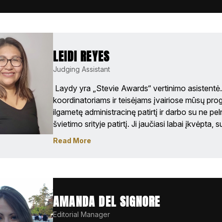
bakalauro laipsnį. Per pastaruosius 10 metų jos mei
kūrybinei produkcijai išaugo, nes ji sukūrė dinami
svetingumo ir verslo sektoriuose. Laisvalaikiu ji 
LEIDI REYES
Judging Assistant
 Laydy yra „Stevie Awards“ vertinimo asistentė.
koordinatoriams ir teisėjams įvairiose mūsų pro
ilgametę administracinę patirtį ir darbo su ne pel
švietimo srityje patirtį. Ji jaučiasi labai įkvėpta, s
naujoves, kurias visame pasaulyje diegia apdova
Read More
įmonės. Kelionės, vietos istorijos pažinimas, ben
gyventojais ir, žinoma, įvairių patiekalų ragavimas
mėgstamiausių užsiėmimų.

Laydy baigė Džordžo Meisono universitetą ir įgij
AMANDA DEL SIGNORE
Editorial Manager