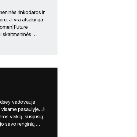
meninės rinkodaros ir 
ere. Ji yra atsakinga 
Women|Future 
 skaitmeninės 
linės žiniasklaidos 
rmenybę 
bo dizaino vadove ir 
ekiančiose 
listė ir turi grafinio 
nvelto universiteto 
ndsey vadovauja 
visame pasaulyje. Ji 
ros veiklą, susijusią 
o savo renginių 
 rinkodaros 