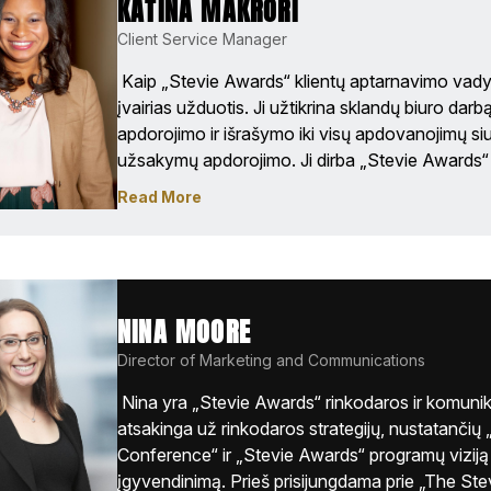
KATINA MAKRORI
abu esantys Virdžinijoje. 
Client Service Manager
 Kaip „Stevie Awards“ klientų aptarnavimo vadybi
įvairias užduotis. Ji užtikrina sklandų biuro darb
apdorojimo ir išrašymo iki visų apdovanojimų siu
užsakymų apdorojimo. Ji dirba „Stevie Awards“ 
mėn. ir visus metus padėjo keliose srityse visos
Read More
Awards“ varžybose. Katina yra įgijusi rinkodaros
NINA MOORE
Director of Marketing and Communications
 Nina yra „Stevie Awards“ rinkodaros ir komunikac
atsakinga už rinkodaros strategijų, nustatanči
Conference“ ir „Stevie Awards“ programų viziją ir 
įgyvendinimą. Prieš prisijungdama prie „The Ste