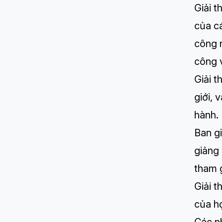
Giải 
của cá
công n
công v
Giải 
giới, 
hành.
Ban g
giảng 
tham 
Giải t
của h