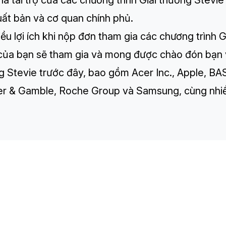
à tài trợ của các chương trình Giải thưởng Stevi
uất bản và cơ quan chính phủ.
ều lợi ích khi nộp đơn tham gia các chương trình 
của bạn sẽ tham gia và mong được chào đón bạn v
g Stevie trước đây, bao gồm Acer Inc., Apple, B
er & Gamble, Roche Group và Samsung, cùng nhiề
TH
Sp
Co
Re