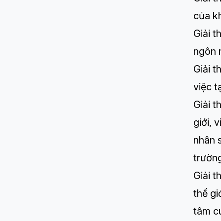
của k
Giải 
ngôn n
Giải 
việc t
Giải 
giới, 
nhân 
trường
Giải 
thế gi
tâm c