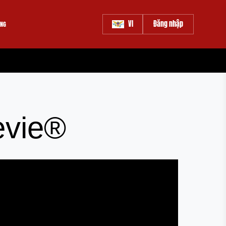
VI
Đăng nhập
ÀNG
evie®