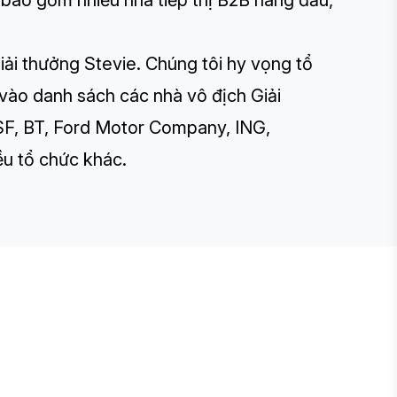
e bao gồm nhiều nhà tiếp thị B2B hàng đầu,
Giải thưởng Stevie. Chúng tôi hy vọng tổ
ào danh sách các nhà vô địch Giải
ASF, BT, Ford Motor Company, ING,
u tổ chức khác.
E STEVIE® AWARDS
onsor
ntact Us
quest Your Entry Kit