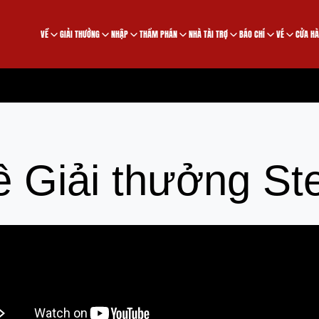
VỀ
GIẢI THƯỞNG
NHẬP
THẨM PHÁN
NHÀ TÀI TRỢ
BÁO CHÍ
VÉ
CỬA H
ề Giải thưởng St