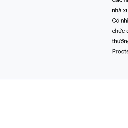
Các nh
nhà x
Có nhi
chức 
thưởn
Proct