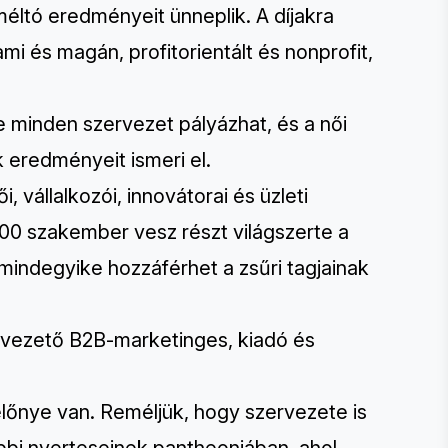
éltó eredményeit ünneplik. A díjakra
mi és magán, profitorientált és nonprofit,
te minden szervezet pályázhat, és a női
k eredményeit ismeri el.
 vállalkozói, innovátorai és üzleti
000 szakember vesz részt világszerte a
indegyike hozzáférhet a zsűri tagjainak
vezető B2B-marketinges, kiadó és
lőnye van. Reméljük, hogy szervezete is