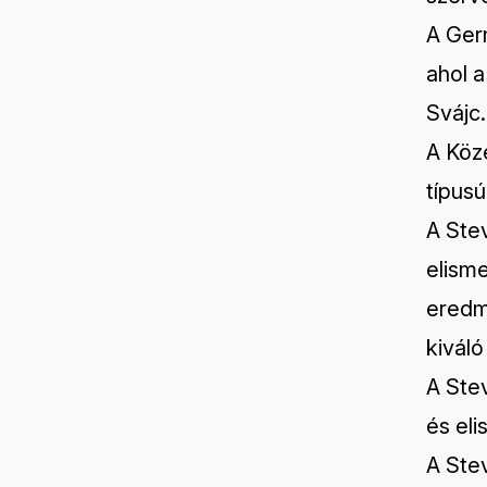
A Ger
ahol a
Svájc.
A Köz
típusú
A Ste
elism
eredmé
kivál
A Ste
és eli
A Ste