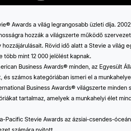
ie® Awards a világ legrangosabb üzleti díja. 2002
ánosságra hozzák a világszerte működő szervez
v hozzájárulásait. Rövid idő alatt a Stevie a világ
 több mint 12 000 jelölést kapnak.
erican Business Awards®
minden, az Egyesült Á
tt, és számos kategóriában ismeri el a munkahely
ternational Business Awards®
világszerte minden s
óriákat tartalmaz, amelyek a munkahelyi élet min
ia-Pacific Stevie Awards
az ázsiai-csendes-óceán
zet számára nyitott.