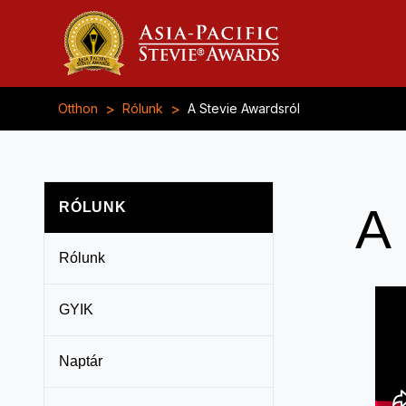
>
>
Otthon
Rólunk
A Stevie Awardsról
RÓLUNK
A 
Rólunk
GYIK
Naptár