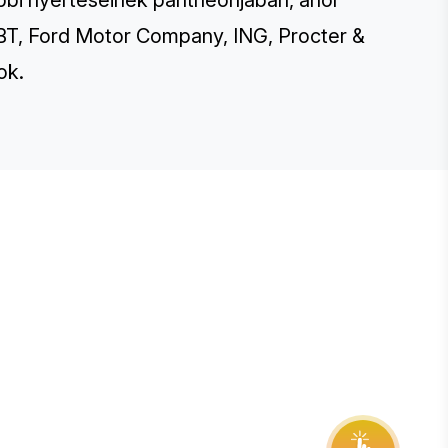
bbi nyerteseinek pantheonjában, ahol
, BT, Ford Motor Company, ING, Procter &
ok.
E STEVIE® AWARDS
onsor
ntact Us
quest Your Entry Kit