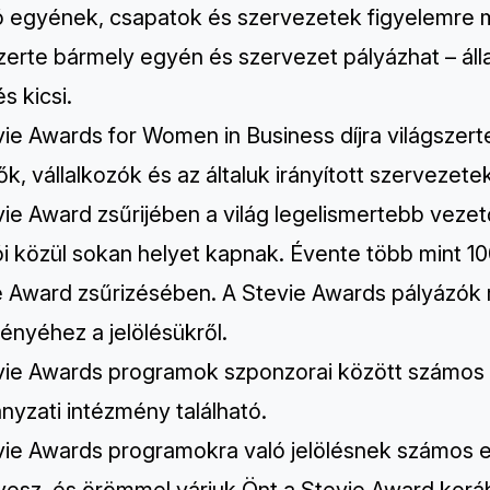
tó egyének, csapatok és szervezetek figyelemre m
zerte bármely egyén és szervezet pályázhat – álla
s kicsi.
vie Awards for Women in Business
díjra világszer
k, vállalkozók és az általuk irányított szervezete
ie Award zsűrijében a világ legelismertebb vezetői,
ói közül sokan helyet kapnak. Évente több mint 1
e Award zsűrizésében. A Stevie Awards pályázók m
ényéhez a jelölésükről.
vie Awards programok szponzorai között számos 
nyzati intézmény található.
vie Awards programokra való jelölésnek számos e