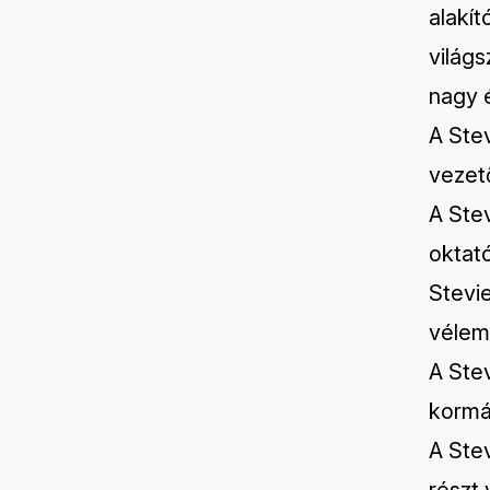
alakí
világs
nagy é
A Ste
vezető
A Stev
oktat
Stevi
vélem
A Ste
kormá
A Ste