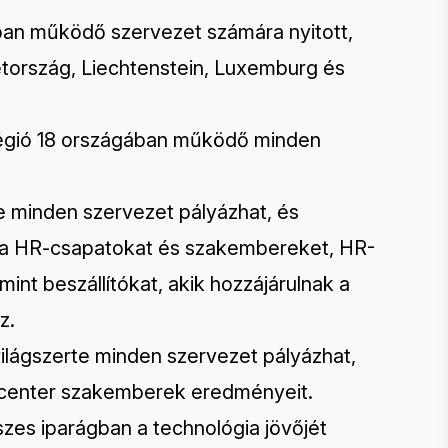
an működő szervezet számára nyitott,
etország, Liechtenstein, Luxemburg és
gió 18 országában működő minden
te minden szervezet pályázhat, és
at a HR-csapatokat és szakembereket, HR-
int beszállítókat, akik hozzájárulnak a
z.
világszerte minden szervezet pályázhat,
all center szakemberek eredményeit.
szes iparágban a technológia jövőjét