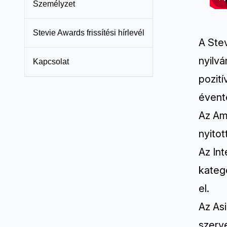
Személyzet
Stevie Awards frissítési hírlevél
A Stev
nyilv
Kapcsolat
pozití
évente
Az Am
nyito
Az In
kateg
el.
Az As
szerve