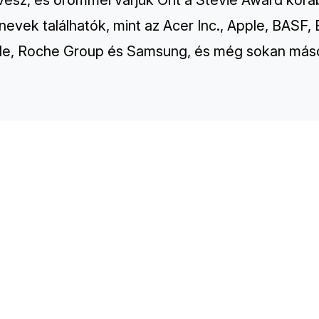
 vesz, és örömmel várjuk Önt a Stevie Award korá
nevek találhatók, mint az Acer Inc., Apple, BASF
e, Roche Group és Samsung, és még sokan más
TH
Sp
Co
Re