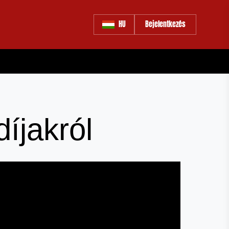
HU
Bejelentkezés
íjakról