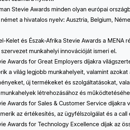
man Stevie Awards
minden olyan európai országb
 német a hivatalos nyelv: Ausztria, Belgium, Ném
el-Kelet és Észak-Afrika Stevie Awards
a MENA ré
 szervezet munkahelyi innovációját ismeri el.
vie Awards for Great Employers
díjakra világszer
erik a világ legjobb munkahelyeit, valamint azok
nyeket, új termékeket és szolgáltatásokat, valam
ó munkahelyek létrehozásához és működtetéséhe
vie Awards for Sales & Customer Service
díjakra 
smerik az értékesítés, az ügyfélszolgálat és a c
vie Awards for Technology Excellence
díjak az ös