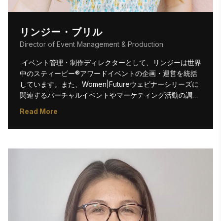
リンジー・ブリル
Director of Event Management & Production
 イベント管理・制作ディレクターとして、リンジーは世界
中のスティービー®アワードイベントの企画・運営を統括
しています。また、Women|Futureウェビナーシリーズに
関連するバーチャルイベントやマーケティング活動の調整
も担当しています。リンジーのイベント企画キャリアはク
Read More
レムソン大学で始まり、同大学でマーケティングの理学士
号を取得しました。 過去10年間、ホテル・ホスピタリティ
業界から企業分野まで多岐にわたるキャリアを築く中で、
ロジスティクスとクリエイティブ制作への情熱を育んでき
ました。プライベートでは写真撮影、水辺でのリラクゼー
ション、そして元気いっぱいの子犬ソニーとの遊びを楽し
んでいます！ 