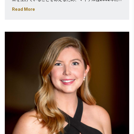
スティービー®アワードを創設した。スティービーという
Read More
名称は、ギリシャ語の「ステファノス（冠を戴く者）」に
由来する。

マイケルが卓越性を称えることに情熱を注ぐようになった
きっかけは、ニューヨーク・フェスティバルズの副社長を
務めていた時期にある。同組織は映画、テレビ、広告、そ
の他メディア分野における世界最大級の国際アワードを主
催している。1982年から1988年にかけての彼のリーダー
シップのもと、ニューヨーク・フェスティバルズはラジオ
広告や印刷広告などの分野で新たなアワードを追加し、世
界的な影響力を大幅に拡大した。

マイケルはニューヨーク市のフォーダム大学で文学士号
を、バージニア州フェアファックスのジョージ・メイソン
大学で経営学修士号を取得している。 