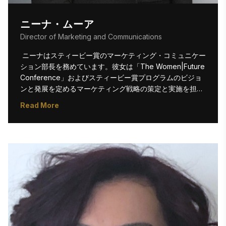
ニーナ・ムーア
Director of Marketing and Communications
 ニーナはスティービー賞のマーケティング・コミュニケー
ション部長を務めています。彼女は「The Women|Future 
Conference」およびスティービー賞プログラムのビジョ
ンと発展を定めるマーケティング戦略の策定と実施を担当
しています。スティービー賞に加入する前、ニーナはIT業
Read More
界におけるB2Bカンファレンス、展示会、イベントのマー
ケティングマネージャーとして5年間従事しました。コン
テンツライティング、イベント企画、ソーシャルメディア
マーケティングの経歴により、彼女は多様なスキルセット
を有しています。

ニーナはペンシルベニア州アレンタウンにあるミューレン
バーグ大学を卒業し、経営学の学士号（マーケティング専
攻）を取得。大学時代はアスリートとして活躍し、チーム
のキャプテンを務めた経験を持ち、生まれながらの成功へ
の意欲を備えている。 