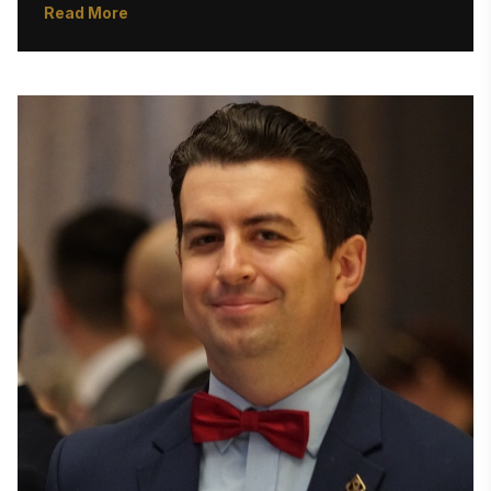
作、授賞式のスクリプト作成を担当。熟練のデジタル編集
Read More
者として、ウェブページの構築・更新、スティービーアワ
ード社のウェブサイト全体におけるタイムリーかつ正確な
コンテンツの確保を担当しています。また、ブログ執筆、
コンテンツレビュー、メールキャンペーンやソーシャルメ
ディアへの実践的サポートを通じ、マーケティング活動に
も貢献しています。

「Women|Future Webinars」などの特別企画を定期的に
支援し、編集締切の遵守とブランド基準の維持のため、他
部門と連携して業務を遂行しています。ピッツバーグ大学
ジョンズタウン校で英文学の学士号、アルカディア大学で
英文学の修士号を取得しています。 