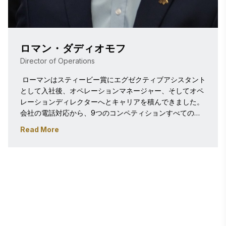
ロマン・ダディオモフ
Director of Operations
 ローマンはスティービー賞にエグゼクティブアシスタント
として入社後、オペレーションマネージャー、そしてオペ
レーションディレクターへとキャリアを積んできました。
会社の電話対応から、9つのコンペティションすべての受
賞者発表や郵送物の準備まで、必要な場所ならどこでも支
Read More
援します。 ローマンは長年、少人数のチームで活動してき
た経験を持ち、どんな状況にも即座に対応し、可能な限り
の支援を提供します。世界中の多くの人々の素晴らしい仕
事や功績を称える企業の一員となれたことを誇りに思って
います。仕事以外の時間には、妻のグレッチェンや飼い猫
2匹を含む身近な人たちと過ごす時間を楽しんでいます。 