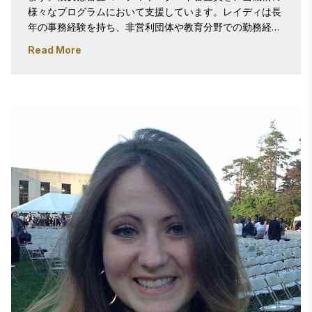
様々なプログラムにおいて支援しています。レイディは長
年の事務経験を持ち、非営利団体や教育分野での勤務経験
があります。世界中の受賞企業が取り組む様々な革新事例
Read More
に触れることに、大きな刺激を受けています。旅行、現地
の歴史を学ぶこと、地元の人々と交流すること、そしても
ちろん様々な食べ物を味わうことが、彼女の好きなことの
一部です。

レイディはジョージ・メイソン大学を卒業し、国際関係学
の学士号と経営学の副専攻を取得しています。 