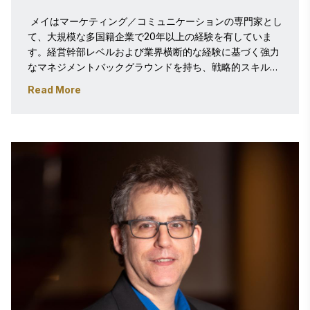
 メイはマーケティング／コミュニケーションの専門家とし
て、大規模な多国籍企業で20年以上の経験を有していま
す。経営幹部レベルおよび業界横断的な経験に基づく強力
なマネジメントバックグラウンドを持ち、戦略的スキルと
ビジョンを誇りとしており、その役割において洗練された
Read More
計画を立案・実行できます。ビジネスニーズを明確に支援
する実績が証明されています。 メイは中東・北アフリカ地
域の18カ国を対象に、ステビー賞プログラムを推進してい
ます。同賞およびスポンサー企業に対し、応募者支援とマ
ーケティング支援を提供しています。 