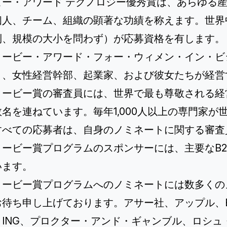
ビー・アワード テクノロジー優秀賞
は、あらゆる
個人、チーム、組織の顕著な功績を称えます。世界
利、規模の大小を問わず）が応募資格を有します。
ィービー・アワード・フォー・ウィメン・イン・ビ
り、女性経営幹部、起業家、および彼女たちが経営
ィービー賞の審査員には、世界で最も尊敬される経
数名を連ねています。毎年1,000人以上の専門家
すべての応募者は、自身のノミネートに関する審査
ィービー賞プログラムのスポンサーには、主要なB
います。
ィービー賞プログラムへのノミネートには数多くの
お待ち申し上げております。アサー社、アップル、B
、ING、プロクター・アンド・ギャンブル、ロシ