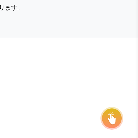
ります。
E STEVIE® AWARDS
onsor
ntact Us
quest Your Entry Kit