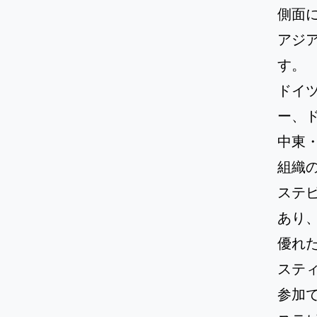
側面
アジ
す。
ドイ
ー、
中東
組織
ステ
あり
優れ
ステ
参加