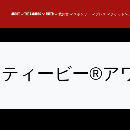
ABOUT
THE AWARDS
ENTER
裁判官
スポンサー
プレス
チケット
スティービー®ア
て