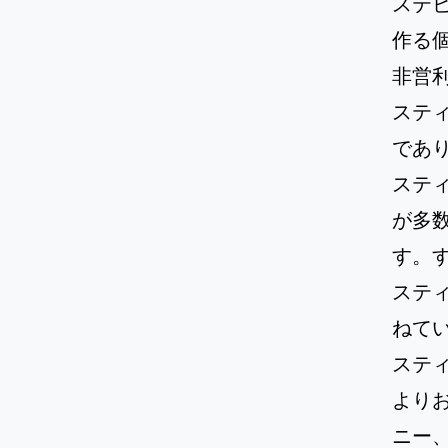
ステ
作る
非営
ステ
であ
ステ
が多
す。
ステ
ねて
ステ
より
ニー