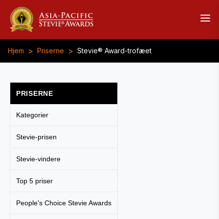
>
>
Hjem
Priserne
Stevie® Award-trofæet
PRISERNE
Kategorier
Stevie-prisen
Stevie-vindere
Top 5 priser
People's Choice Stevie Awards