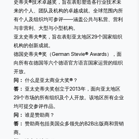
史蒂夫®技术卓越奖，旨在表彰塑造各行业技术未
来的个人、团队及机构的卓越成就。全球范围内所
有个人及组织均可参评——涵盖公共与私营、营利
与非营利、大型与小型机构。
亚太史蒂夫®奖
，旨在表彰亚太地区29个国家组织
机构的创新成就。
德国史蒂夫®奖（
German Stevie® Awards
），面
向所有在德国等六个德语官方语言国家运营的组织
开放。
问：
什么是亚太商业大奖®？
答：
亚太史蒂夫奖创立于2013年，面向亚太地区
29个市场的所有组织及个人开放。该地区所有企业
均可提交参评作品。
问：
谁是赞助商？
答：
赞助商包括美国众多领先的B2B出版商和营销
商。