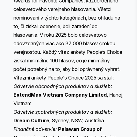
Awards for Favorite Companies, každoročného
celosvetového verejného hlasovania. Všetci
nominovaní v týchto kategóriách, bez ohľadu na
to, či získali ocenenie, boli zaradení do
hlasovania. V roku 2025 bolo celosvetovo
odovzdaných viac ako 37 000 hlasov širokou
verejnosťou. Každý víťaz ankety People’s Choice
získal minimálne 100 hlasov, čo je minimálny
počet potrebný na to, aby bol oprávnený vyhrať.
Víťazmi ankety People's Choice 2025 sa stali:
Odvetvie obchodných produktov a služieb:
ExtendMax Vietnam Company Limited
, Hanoj,
Vietnam
Odvetvie spotrebných produktov a služieb:
Dream Culture
, Sydney, NSW, Austrália
Finančné odvetvie:
Palawan Group of