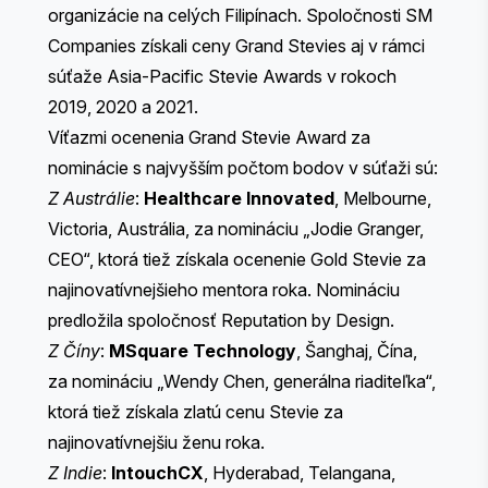
organizácie na celých Filipínach. Spoločnosti SM
Companies získali ceny Grand Stevies aj v rámci
súťaže Asia-Pacific Stevie Awards v rokoch
2019, 2020 a 2021.
Víťazmi ocenenia Grand Stevie Award za
nominácie s najvyšším počtom bodov v súťaži sú:
Z Austrálie
:
Healthcare Innovated
, Melbourne,
Victoria, Austrália, za nomináciu „Jodie Granger,
CEO“, ktorá tiež získala ocenenie Gold Stevie za
najinovatívnejšieho mentora roka. Nomináciu
predložila spoločnosť Reputation by Design.
Z Číny
:
MSquare Technology
, Šanghaj, Čína,
za nomináciu „Wendy Chen, generálna riaditeľka“,
ktorá tiež získala zlatú cenu Stevie za
najinovatívnejšiu ženu roka.
Z Indie
:
IntouchCX
, Hyderabad, Telangana,