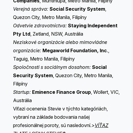
Companies
, Muntinlupa, Metro Manila, Filipíny
Verejná správa:
Social Security System
,
Quezon City, Metro Manila, Filipíny
Odvetvie zdravotníctva:
Staying Independent
Pty Ltd
, Zetland, NSW, Austrália
Neziskové organizácie alebo mimovládne
organizácie:
Megaworld Foundation, Inc
.,
Taguig, Metro Manila, Filipíny
Spoločnosti s sociálnym dosahom:
Social
Security System
, Quezon City, Metro Manila,
Filipíny
Startup:
Eminence
Finance Group
, Wollert, VIC,
Austrália
Víťazi ocenenia Stevie v týchto kategóriách,
vybraní na základe bodovania našej
profesionálnej poroty, sú nasledovní.>
VÍŤAZ