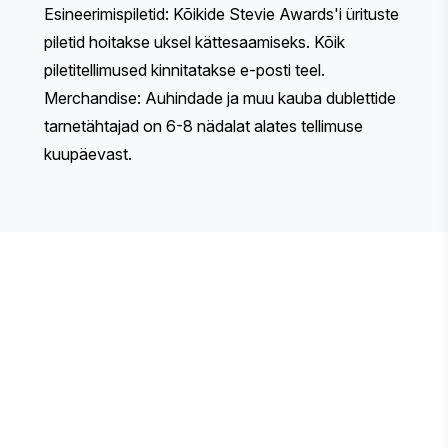
Esineerimispiletid: Kõikide Stevie Awards'i ürituste
piletid hoitakse uksel kättesaamiseks. Kõik
piletitellimused kinnitatakse e-posti teel.
Merchandise: Auhindade ja muu kauba dublettide
tarnetähtajad on 6-8 nädalat alates tellimuse
kuupäevast.