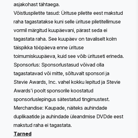
asjakohast tähtaega.
Võistluspiletite tasud: Ürituse piletite eest makstud
raha tagastatakse kuni selle ürituse piletitellimuse
vormil märgitud kuupäevani, pärast seda ei
tagastata raha. See kuupäev on tavaliselt kolm
täispikka tööpäeva enne ürituse
toimumiskuupäeva, kuid see võib ürituseti erineda.
Sponsorlus: Sponsorlustasud võivad olla
tagastatavad või mitte, sõltuvalt sponsori ja
Stevie Awards, Inc. vahel kokku lepitud ja Stevie
Awards'i poolt sponsorile koostatud
sponsorluslepingus sätestatud tingimustest.
Merchandise: Kaupade, näiteks auhindade
duplikaatide ja auhindade üleandmise DVDde eest
makstud raha ei tagastata.
Tarned